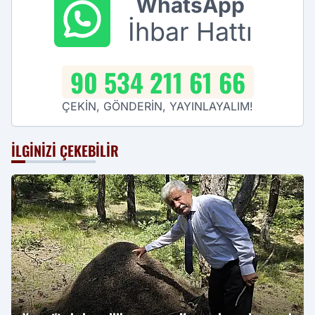
WhatsApp
İhbar Hattı
90 534 211 61 66
ÇEKİN, GÖNDERİN, YAYINLAYALIM!
İLGINIZI ÇEKEBILIR