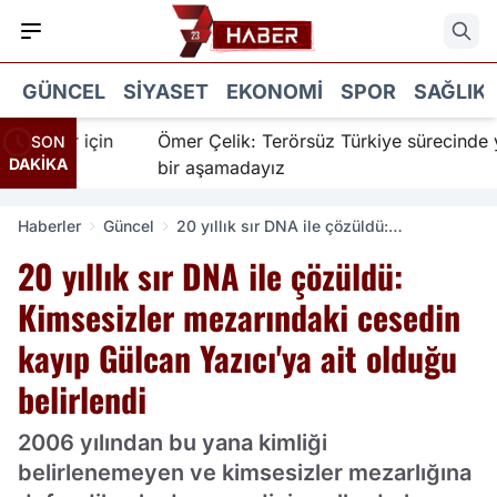
GÜNCEL
SIYASET
EKONOMI
SPOR
SAĞLIK
nanır için
Ömer Çelik: Terörsüz Türkiye sürecinde yen
SON
DAKİKA
bir aşamadayız
Haberler
Güncel
20 yıllık sır DNA ile çözüldü:
Kimsesizler mezarındaki cesedin kayıp
20 yıllık sır DNA ile çözüldü:
Gülcan Yazıcı'ya ait olduğu belirlendi
Kimsesizler mezarındaki cesedin
kayıp Gülcan Yazıcı'ya ait olduğu
belirlendi
2006 yılından bu yana kimliği
belirlenemeyen ve kimsesizler mezarlığına