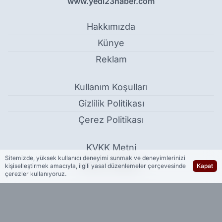
www.yedi23haber.com
Hakkımızda
Künye
Reklam
Kullanım Koşulları
Gizlilik Politikası
Çerez Politikası
KVKK Metni
Sitemizde, yüksek kullanıcı deneyimi sunmak ve deneyimlerinizi
İletişim Bilgileri
kişiselleştirmek amacıyla, ilgili yasal düzenlemeler çerçevesinde
Kapat
çerezler kullanıyoruz.
20 yıllık sır DNA ile çözüldü: Kimsesizler mezarındaki cesedin
kayıp Gülcan Yazıcı'ya ait olduğu belirlendi - Güncel