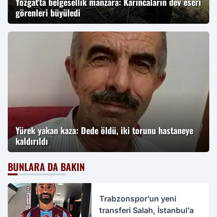
Yozgat'ta belgesellik manzara: Karıncaların dev eseri
görenleri büyüledi
Yürek yakan kaza: Dede öldü, iki torunu hastaneye
kaldırıldı
BUNLARA DA BAKIN
Trabzonspor’un yeni
transferi Salah, İstanbul’a