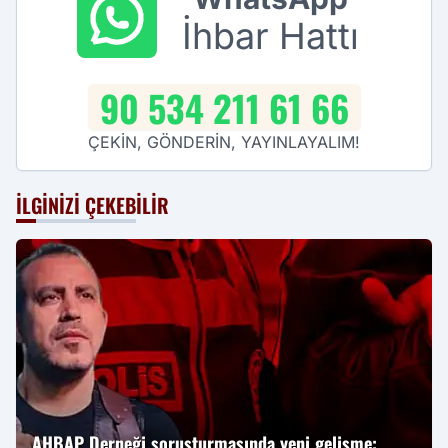
İhbar Hattı
90 534 211 61 66
ÇEKİN, GÖNDERİN, YAYINLAYALIM!
İLGINIZI ÇEKEBILIR
AHBAP Derneği soruşturmasında yeni gelişme: