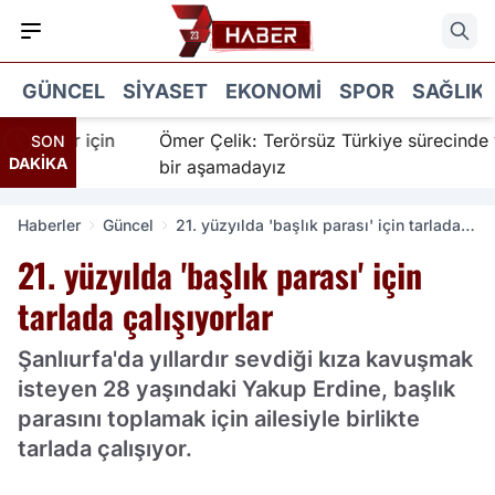
GÜNCEL
SIYASET
EKONOMI
SPOR
SAĞLIK
İnanır için
Ömer Çelik: Terörsüz Türkiye sürecinde ye
SON
DAKİKA
bir aşamadayız
Haberler
Güncel
21. yüzyılda 'başlık parası' için tarlada
çalışıyorlar
21. yüzyılda 'başlık parası' için
tarlada çalışıyorlar
Şanlıurfa'da yıllardır sevdiği kıza kavuşmak
isteyen 28 yaşındaki Yakup Erdine, başlık
parasını toplamak için ailesiyle birlikte
tarlada çalışıyor.