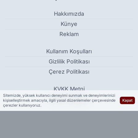
Hakkımızda
Künye
Reklam
Kullanım Koşulları
Gizlilik Politikası
Çerez Politikası
KVKK Metni
Sitemizde, yüksek kullanıcı deneyimi sunmak ve deneyimlerinizi
İletişim Bilgileri
kişiselleştirmek amacıyla, ilgili yasal düzenlemeler çerçevesinde
Kapat
çerezler kullanıyoruz.
21. yüzyılda ‘başlık parası’ için tarlada çalışıyorlar - Güncel
Haber Yazılımı:
Medya İnternet
-
Kulga Haber Yazılımı
v26.7.3