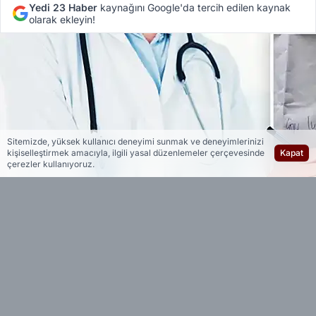
Yedi 23 Haber
kaynağını Google'da tercih edilen kaynak
olarak ekleyin!
Sitemizde, yüksek kullanıcı deneyimi sunmak ve deneyimlerinizi
kişiselleştirmek amacıyla, ilgili yasal düzenlemeler çerçevesinde
Kapat
çerezler kullanıyoruz.
Yedi 23 Haber
Editöryal
Çeşitli üniversite ve kanser araştırma
merkezlerinin katılımıyla yürütülen çalışmada,