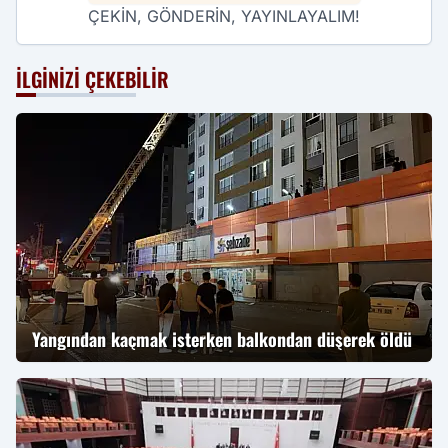
ÇEKİN, GÖNDERİN, YAYINLAYALIM!
İLGINIZI ÇEKEBILIR
Yangından kaçmak isterken balkondan düşerek öldü