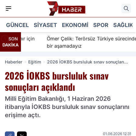
GÜNCEL
SIYASET
EKONOMI
SPOR
SAĞLIK
İnanır için
Ömer Çelik: Terörsüz Türkiye sürecinde ye
SON
DAKİKA
bir aşamadayız
Haberler
Eğitim
2026 İOKBS bursluluk sınav sonuçları
açıklandı
2026 İOKBS bursluluk sınav
sonuçları açıklandı
Milli Eğitim Bakanlığı, 1 Haziran 2026
itibarıyla İOKBS bursluluk sınav sonuçlarını
erişime açtı.
01.06.2026 12:31