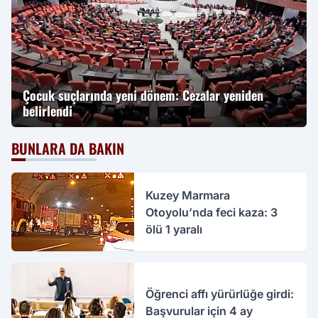
Çocuk suçlarında yeni dönem: Cezalar yeniden
belirlendi
BUNLARA DA BAKIN
Kuzey Marmara
Otoyolu’nda feci kaza: 3
ölü 1 yaralı
Öğrenci affı yürürlüğe girdi:
Başvurular için 4 ay