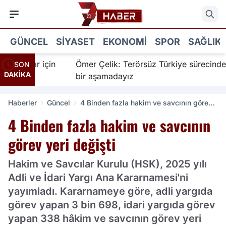
GÜNCEL
SIYASET
EKONOMI
SPOR
SAĞLIK
 İnanır için
Ömer Çelik: Terörsüz Türkiye sürecinde ye
SON
DAKİKA
bir aşamadayız
Haberler
Güncel
4 Binden fazla hakim ve savcının görev
yeri değişti
4 Binden fazla hakim ve savcının
görev yeri değişti
Hakim ve Savcılar Kurulu (HSK), 2025 yılı
Adli ve İdari Yargı Ana Kararnamesi'ni
yayımladı. Kararnameye göre, adli yargıda
görev yapan 3 bin 698, idari yargıda görev
yapan 338 hâkim ve savcının görev yeri