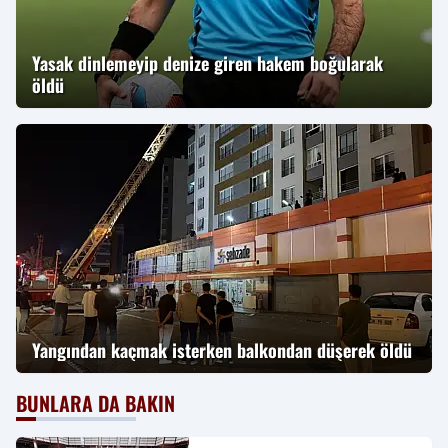
Yasak dinlemeyip denize giren hakem boğularak
öldü
Yangından kaçmak isterken balkondan düşerek öldü
BUNLARA DA BAKIN