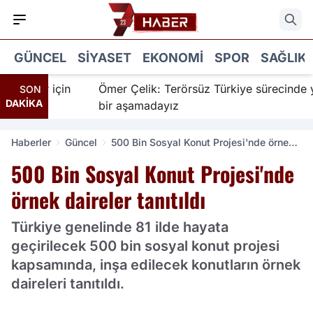
GÜNCEL
SIYASET
EKONOMI
SPOR
SAĞLIK
nanır için
Ömer Çelik: Terörsüz Türkiye sürecinde yen
SON
DAKİKA
bir aşamadayız
Haberler
Güncel
500 Bin Sosyal Konut Projesi'nde örnek
daireler tanıtıldı
500 Bin Sosyal Konut Projesi'nde
örnek daireler tanıtıldı
Türkiye genelinde 81 ilde hayata
geçirilecek 500 bin sosyal konut projesi
kapsamında, inşa edilecek konutların örnek
daireleri tanıtıldı.