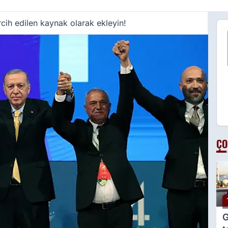
cih edilen kaynak olarak ekleyin!
ÇO
G