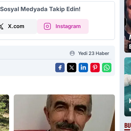
A
i Sosyal Medyada Takip Edin!
a
X.com
Instagram
Yedi 23 Haber
BU