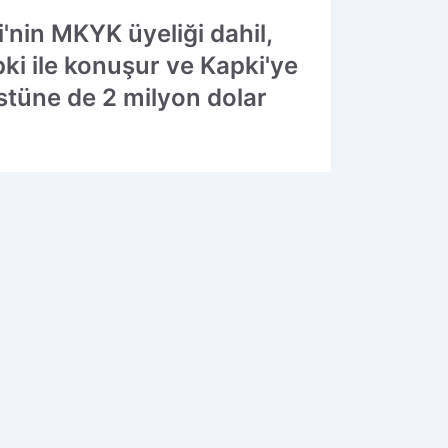
'nin MKYK üyeliği dahil,
ki ile konuşur ve Kapki'ye
stüne de 2 milyon dolar
14.08.2025 17:12
Güncelleme: 14.08.2025 17:12
WhatsApp
İhbar Hattı
90 534 211 61 66
ÇEKİN, GÖNDERİN, YAYINLAYALIM!