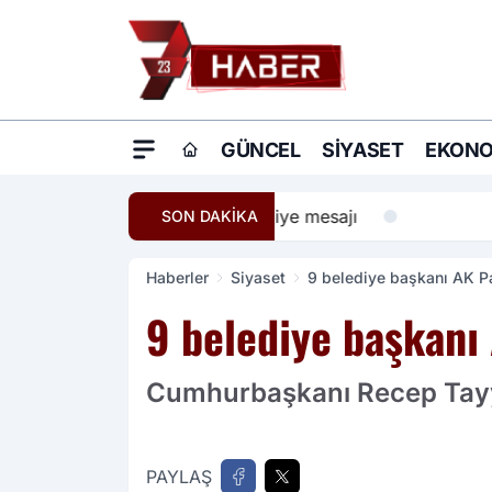
GÜNCEL
SIYASET
EKONO
20:16
Ömer Çelik: Terö
SON DAKİKA
Haberler
Siyaset
9 belediye başkanı AK Par
9 belediye başkanı 
Cumhurbaşkanı Recep Tayyip
PAYLAŞ