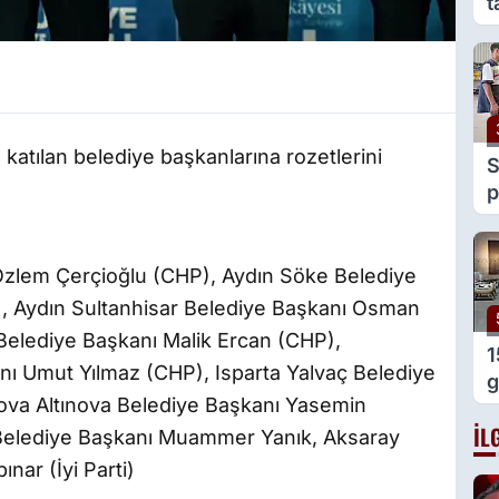
t
e
g
atılan belediye başkanlarına rozetlerini
S
p
y
v
Özlem Çerçioğlu (CHP), Aydın Söke Belediye
, Aydın Sultanhisar Belediye Başkanı Osman
Belediye Başkanı Malik Ercan (CHP),
1
nı Umut Yılmaz (CHP), Isparta Yalvaç Belediye
g
alova Altınova Belediye Başkanı Yasemin
g
İL
o
Belediye Başkanı Muammer Yanık, Aksaray
B
nar (İyi Parti)
Ö