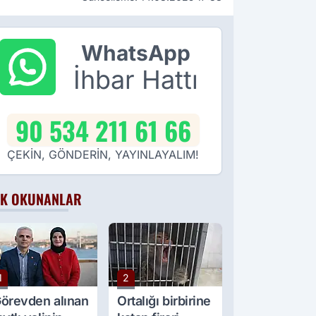
WhatsApp
İhbar Hattı
90 534 211 61 66
ÇEKİN, GÖNDERİN, YAYINLAYALIM!
K OKUNANLAR
1
2
örevden alınan
Ortalığı birbirine