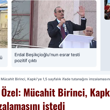
Erdal Beşikçioğlu’nun esrar testi
lü
pozitif çıktı
ücahit Birinci, Kapki'ye 1,5 sayfalık ifade tutanağını imzalamasını
zel: Mücahit Birinci, Kapki
zalamasını istedi