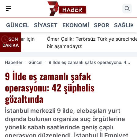
GÜNCEL
SIYASET
EKONOMI
SPOR
SAĞLIK
nanır için
Ömer Çelik: Terörsüz Türkiye sürecinde yen
SON
DAKİKA
bir aşamadayız
Haberler
Güncel
9 İlde eş zamanlı şafak operasyonu: 42
şüphelis gözaltında
9 İlde eş zamanlı şafak
operasyonu: 42 şüphelis
gözaltında
İstanbul merkezli 9 ilde, elebaşıları yurt
dışında bulunan organize suç örgütlerine
yönelik sabah saatlerinde geniş çaplı
operasyon düzenlendi. İstanbul İl Emniyet