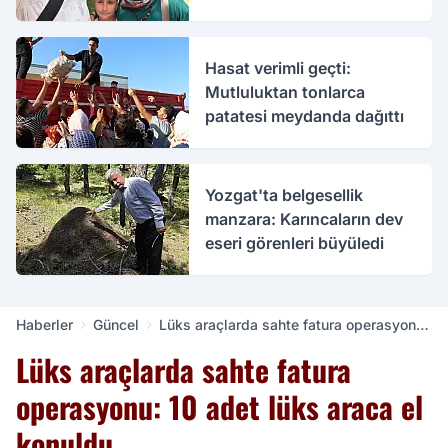
bakımda
Hasat verimli geçti:
Mutluluktan tonlarca
patatesi meydanda dağıttı
Yozgat'ta belgesellik
manzara: Karıncaların dev
eseri görenleri büyüledi
Haberler
Güncel
Lüks araçlarda sahte fatura operasyonu:
10 adet lüks araca el konuldu
Lüks araçlarda sahte fatura
operasyonu: 10 adet lüks araca el
konuldu