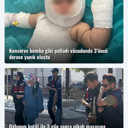
Konserve bomba gibi patladı vücudunda 3’üncü
derece yanık oluştu
Oğlunun katili ile 3 gün sonra nikah masasına