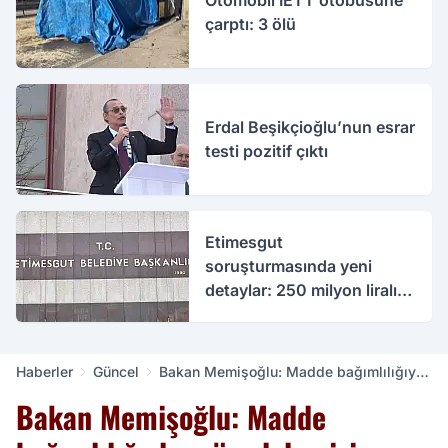
Otomobil İETT otobüsüne
çarptı: 3 ölü
Erdal Beşikçioğlu’nun esrar
testi pozitif çıktı
Etimesgut
soruşturmasında yeni
detaylar: 250 milyon liralık
rüşvet iddiası
Haberler
Güncel
Bakan Memişoğlu: Madde bağımlılığıyla
mücadelemizi kararlılıkla sürdürüyoruz
Bakan Memişoğlu: Madde