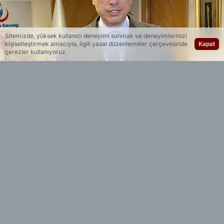
Sitemizde, yüksek kullanıcı deneyimi sunmak ve deneyimlerinizi
kişiselleştirmek amacıyla, ilgili yasal düzenlemeler çerçevesinde
Kapat
çerezler kullanıyoruz.
Yedi 23 Haber
Editöryal
Bakan Memişoğlu, Uyuşturucuyla Mücadelede
Kararlı Devlet Güvenli Türkiye Panelinde yaptığı
açıklamada, uyuşturucu bağımlılığının bir çok
alanda sosyal soruna yol açtığını belirtti.
Madde bağımlılığıyla sadece bugünü değil,
geleceği de koruma kararlılığında olduklarını
belirten bakan Memişoğlu,