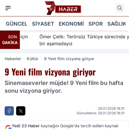
GÜNCEL
SIYASET
EKONOMI
SPOR
SAĞLIK
anır için
Ömer Çelik: Terörsüz Türkiye sürecinde yeni
SON
DAKİKA
bir aşamadayız
Haberler
Kültür
9 Yeni film vizyona giriyor
9 Yeni film vizyona giriyor
Sinemaseverler müjde! 9 Yeni film bu hafta
sonu vizyona giriyor.
29.01.2026 18:31
Güncelleme: 29.01.2026 18:31
Yedi 23 Haber
kaynağını Google'da tercih edilen kaynak