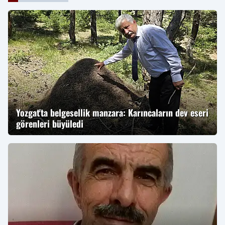
Yozgat'ta belgesellik manzara: Karıncaların dev eseri
görenleri büyüledi