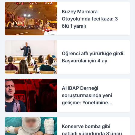
Kuzey Marmara
Otoyolu’nda feci kaza: 3
ölü 1 yaralı
Öğrenci affı yürürlüğe girdi:
Başvurular için 4 ay
AHBAP Derneği
soruşturmasında yeni
gelişme: Yönetimine
kayyım atandı
Konserve bomba gibi
patladı vücudunda 3’üncü