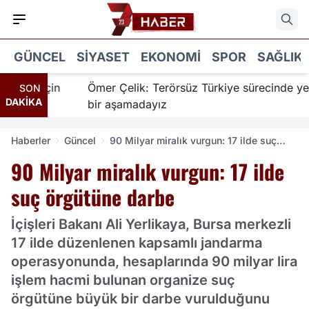
GÜNCEL
SIYASET
EKONOMI
SPOR
SAĞLIK
anır için
Ömer Çelik: Terörsüz Türkiye sürecinde yeni
SON
DAKİKA
bir aşamadayız
Haberler
Güncel
90 Milyar miralık vurgun: 17 ilde suç
örgütüne darbe
90 Milyar miralık vurgun: 17 ilde
suç örgütüne darbe
İçişleri Bakanı Ali Yerlikaya, Bursa merkezli
17 ilde düzenlenen kapsamlı jandarma
operasyonunda, hesaplarında 90 milyar lira
işlem hacmi bulunan organize suç
örgütüne büyük bir darbe vurulduğunu