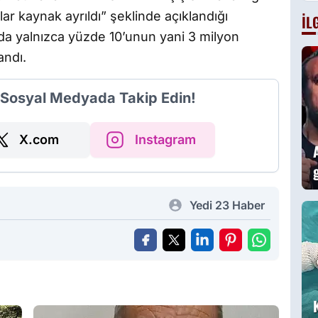
g
ar kaynak ayrıldı” şeklinde açıklandığı
İL
B
 da yalnızca yüzde 10’unun yani 3 milyon
a
g
andı.
i Sosyal Medyada Takip Edin!
X.com
Instagram
Yedi 23 Haber