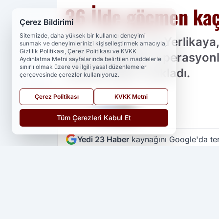
36 İlde göçmen kaç
Çerez Bildirimi
Sitemizde, daha yüksek bir kullanıcı deneyimi
İçişleri Bakanı Ali Yerlika
sunmak ve deneyimlerinizi kişiselleştirmek amacıyla,
Gizlilik Politikası, Çerez Politikası ve KVKK
gerçekleştirilen operasyo
Aydınlatma Metni sayfalarında belirtilen maddelerle
sınırlı olmak üzere ve ilgili yasal düzenlemeler
yakalandığını açıkladı.
çerçevesinde çerezler kullanıyoruz.
Çerez Politikası
KVKK Metni
PAYLAŞ
Tüm Çerezleri Kabul Et
Yedi 23 Haber
kaynağını Google'da ter