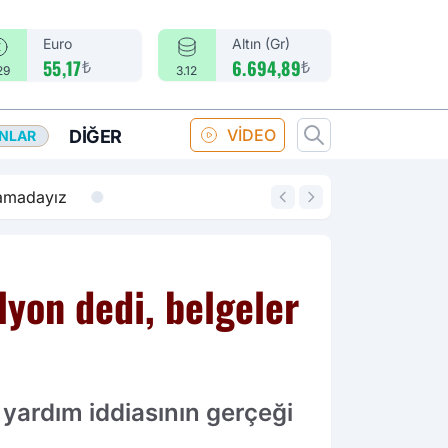
Euro
Altın (Gr)
₺
₺
55,17
6.694,89
29
3.12
VİDEO
DIĞER
ANLAR
14:18
Merkez Bankası fa
lyon dedi, belgeler
yardım iddiasının gerçeği