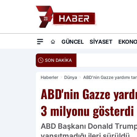
GÜNCEL
SIYASET
EKONO
20:16
Ömer Çelik: Terö
SON DAKİKA
Haberler
Dünya
ABD'nin Gazze yardımı tar
ABD'nin Gazze yard
3 milyonu gösterdi
ABD Başkanı Donald Trump'ı
yansıtmadığı ileri sürüldü.