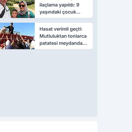
ilaçlama yapıldı: 9
yaşındaki çocuk
öldü, annesi yoğun
bakımda
Hasat verimli geçti:
Mutluluktan tonlarca
patatesi meydanda
dağıttı