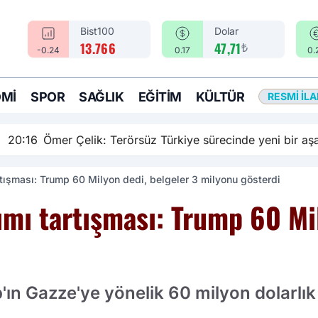
Bist100
Dolar
₺
13.766
47,71
-0.24
0.17
0.
MI
SPOR
SAĞLIK
EĞITIM
KÜLTÜR
RESMI İL
rsüz Türkiye sürecinde yeni bir aşamadayız
tışması: Trump 60 Milyon dedi, belgeler 3 milyonu gösterdi
ımı tartışması: Trump 60 Mi
n Gazze'ye yönelik 60 milyon dolarlık 