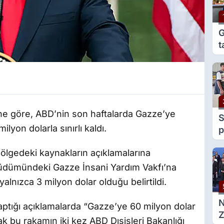
G
t
e
g
e göre, ABD’nin son haftalarda Gazze’ye
S
lyon dolarla sınırlı kaldı.
p
y
bölgedeki kaynakların açıklamalarına
v
 güdümündeki Gazze İnsani Yardım Vakfı’na
alnızca 3 milyon dolar olduğu belirtildi.
ptığı açıklamalarda “Gazze’ye 60 milyon dolar
Z
ak bu rakamın iki kez ABD Dışişleri Bakanlığı