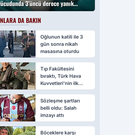
vücudunda 3’üncü derece yanık
oluştu
NLARA DA BAKIN
Oğlunun katili ile 3
gün sonra nikah
masasına oturdu
Tıp Fakültesini
bıraktı, Türk Hava
Kuvvetleri'nin ilk
kadın paşası oldu
Sözleşme şartları
belli oldu: Salah
imzayı attı
Böceklere karşı