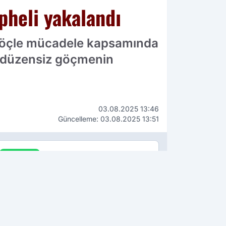
pheli yakalandı
iz göçle mücadele kapsamında
3 düzensiz göçmenin
03.08.2025 13:46
Güncelleme: 03.08.2025 13:51
WhatsApp
İhbar Hattı
90 534 211 61 66