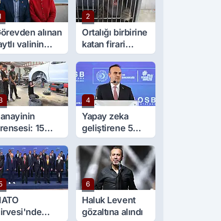
1
2
örevden alınan
Ortalığı birbirine
aytlı valinin
katan firari
şine sürpriz
maymun, kadını
örev
yaraladı
3
4
anayinin
Yapay zeka
rensesi: 15
geliştirene 5
aşında 5 çırağı
milyon lira kredi
ar
desteği
5
6
NATO
Haluk Levent
irvesi'nde
gözaltına alındı