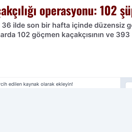
akçılığı operasyonu: 102 şü
ya, 36 ilde son bir hafta içinde düzens
nlarda 102 göçmen kaçakçısının ve 39
cih edilen kaynak olarak ekleyin!