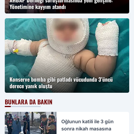
AHBAP Derneği soruşturmasında yeni gelişme:
Yönetimine kayyım atandı
Konserve bomba gibi patladı vücudunda 3’üncü
derece yanık oluştu
BUNLARA DA BAKIN
Oğlunun katili ile 3 gün
sonra nikah masasına