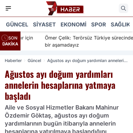
GÜNCEL
SIYASET
EKONOMI
SPOR
SAĞLIK
İnanır için
Ömer Çelik: Terörsüz Türkiye sürecinde yen
SON
DAKİKA
bir aşamadayız
Haberler
Güncel
Ağustos ayı doğum yardımları annelerin
hesaplarına yatmaya başladı
Ağustos ayı doğum yardımları
annelerin hesaplarına yatmaya
başladı
Aile ve Sosyal Hizmetler Bakanı Mahinur
Özdemir Göktaş, ağustos ayı doğum
yardımlarının bugün itibarıyla annelerin
hesaplarına yatırılmaya başlandığını