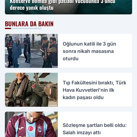
Konserve bomba gibi patladı vücudunda 3’üncü
derece yanık oluştu
BUNLARA DA BAKIN
Oğlunun katili ile 3 gün
sonra nikah masasına
oturdu
Tıp Fakültesini bıraktı, Türk
Hava Kuvvetleri'nin ilk
kadın paşası oldu
Sözleşme şartları belli oldu:
Salah imzayı attı