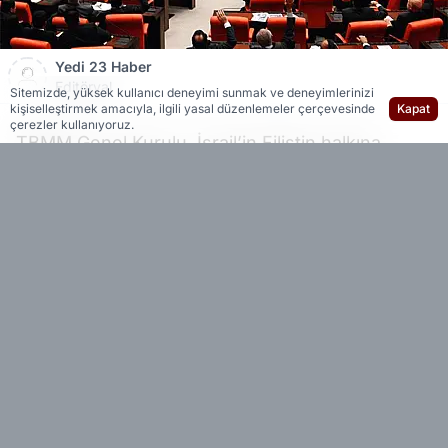
Yedi 23 Haber
Editöryal
Sitemizde, yüksek kullanıcı deneyimi sunmak ve deneyimlerinizi
kişiselleştirmek amacıyla, ilgili yasal düzenlemeler çerçevesinde
Kapat
çerezler kullanıyoruz.
TBMM Genel Kurulu, İsrail’in Filistin halkına
yaptığı soykırım nedeniyle olağanüstü toplandı.
Genel Kurul’da "İsrail’in Gazze’deki işgalini
genişletme kararı ve Filistin halkına yaptığı
soykırım" hakkında "Meclis Başkanlığı
Tezkeresi" oy birliğiyle kabul edildi. Meclis
Başkanı Numan Kurtulmuş’un imzasını taşıyan
tezkerede şu ifadelere yer verildi:
"İsrail, Filistin halkına karşı on yıllardır