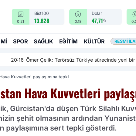
Bist100
Dolar
₺
13.828
47,71
0.21
0.18
0.
MI
SPOR
SAĞLIK
EĞITIM
KÜLTÜR
RESMI İL
rsüz Türkiye sürecinde yeni bir aşamadayız
Hava Kuvvetleri paylaşımına tepki
stan Hava Kuvvetleri paylaş
k, Gürcistan'da düşen Türk Silahlı Kuvv
izin şehit olmasının ardından Yunanist
 paylaşımına sert tepki gösterdi.