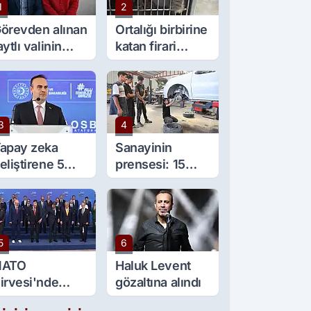
1
2
örevden alınan
Ortalığı birbirine
aytlı valinin
katan firari
şine sürpriz
maymun, kadını
örev
yaraladı
3
4
apay zeka
Sanayinin
eliştirene 5
prensesi: 15
ilyon lira kredi
yaşında 5 çırağı
esteği
var
5
6
NATO
Haluk Levent
irvesi'nde
gözaltına alındı
ülümseten an: