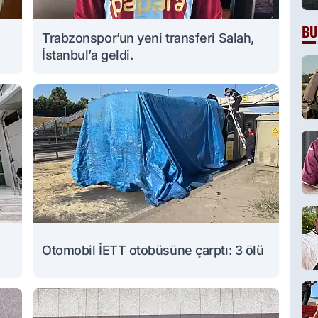
BU
Trabzonspor’un yeni transferi Salah,
İstanbul’a geldi.
Otomobil İETT otobüsüne çarptı: 3 ölü