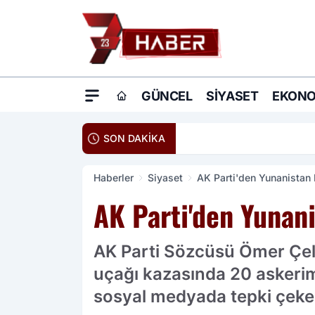
GÜNCEL
SIYASET
EKONO
20:16
Ömer Çelik: Terö
SON DAKİKA
Haberler
Siyaset
AK Parti'den Yunanistan 
AK Parti'den Yunani
AK Parti Sözcüsü Ömer Çeli
uçağı kazasında 20 askerim
sosyal medyada tepki çeken