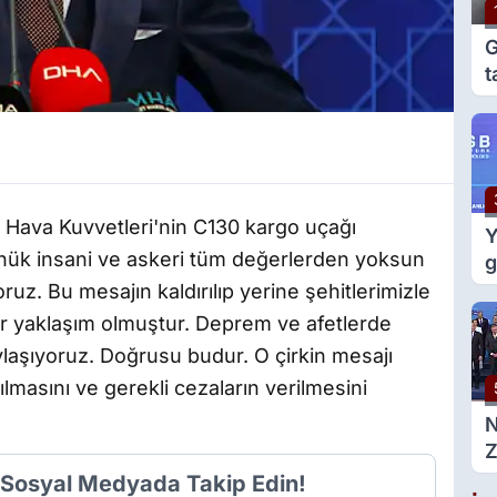
G
t
e
g
n Hava Kuvvetleri'nin C130 kargo uçağı
Y
önük insani ve askeri tüm değerlerden yoksun
g
m
oruz. Bu mesajın kaldırılıp yerine şehitlerimizle
d
bir yaklaşım olmuştur. Deprem ve afetlerde
ylaşıyoruz. Doğrusu budur. O çirkin mesajı
lmasını ve gerekli cezaların verilmesini
Z
g
i Sosyal Medyada Takip Edin!