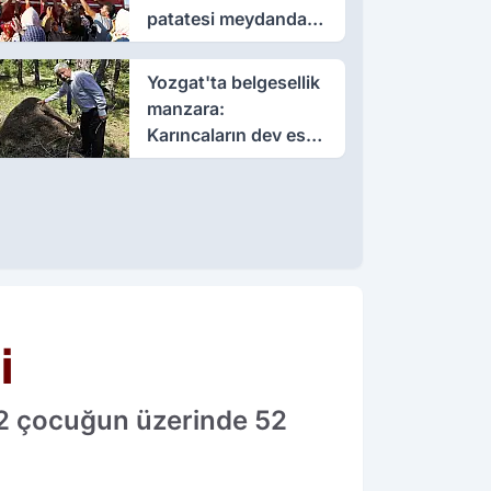
patatesi meydanda
dağıttı
Yozgat'ta belgesellik
manzara:
Karıncaların dev eseri
görenleri büyüledi
i
n 2 çocuğun üzerinde 52