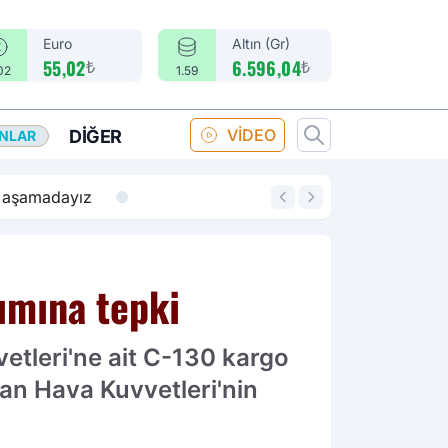
Euro
Altın (Gr)
₺
₺
55,02
6.596,04
02
1.59
VİDEO
DIĞER
ANLAR
14:18
Merkez Bankası fa
ımına tepki
etleri'ne ait C-130 kargo
an Hava Kuvvetleri'nin