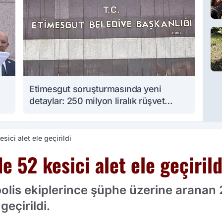
Etimesgut soruşturmasında yeni
detaylar: 250 milyon liralık rüşvet
iddiası
sici alet ele geçirildi
e 52 kesici alet ele geçirild
 polis ekiplerince şüphe üzerine arana
geçirildi.