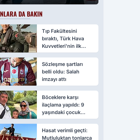
NLARA DA BAKIN
Tıp Fakültesini
bıraktı, Türk Hava
Kuvvetleri'nin ilk
kadın paşası oldu
Sözleşme şartları
belli oldu: Salah
imzayı attı
Böceklere karşı
ilaçlama yapıldı: 9
yaşındaki çocuk
öldü, annesi yoğun
bakımda
Hasat verimli geçti:
Mutluluktan tonlarca