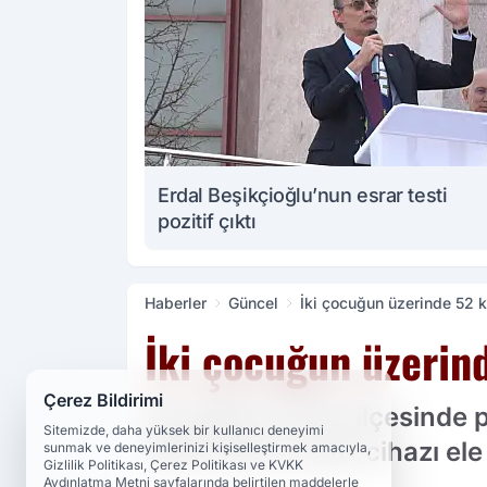
Erdal Beşikçioğlu’nun esrar testi
pozitif çıktı
Haberler
Güncel
İki çocuğun üzerinde 52 ke
İki çocuğun üzerind
Çerez Bildirimi
Kocaeli'nin İzmit ilçesinde
Sitemizde, daha yüksek bir kullanıcı deneyimi
kesici alet ve şok cihazı ele 
sunmak ve deneyimlerinizi kişiselleştirmek amacıyla,
Gizlilik Politikası, Çerez Politikası ve KVKK
Aydınlatma Metni sayfalarında belirtilen maddelerle