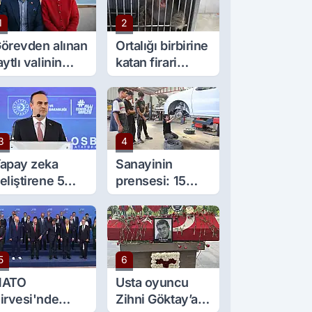
1
2
örevden alınan
Ortalığı birbirine
aytlı valinin
katan firari
şine sürpriz
maymun, kadını
örev
yaraladı
3
4
apay zeka
Sanayinin
eliştirene 5
prensesi: 15
ilyon lira kredi
yaşında 5 çırağı
esteği
var
5
6
NATO
Usta oyuncu
irvesi'nde
Zihni Göktay’a