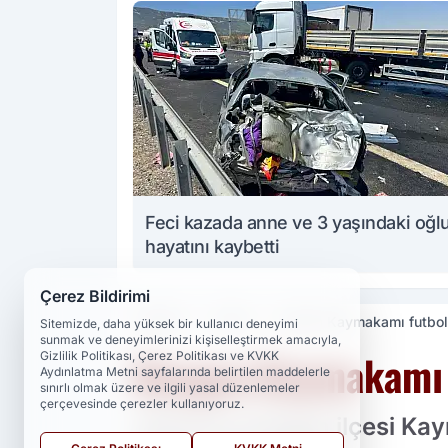
Feci kazada anne ve 3 yaşındaki oğl
hayatını kaybetti
Çerez Bildirimi
Haberler
Güncel
Korgan Kaymakamı futbol
Sitemizde, daha yüksek bir kullanıcı deneyimi
sunmak ve deneyimlerinizi kişiselleştirmek amacıyla,
Korgan Kaymakamı 
Gizlilik Politikası, Çerez Politikası ve KVKK
Aydınlatma Metni sayfalarında belirtilen maddelerle
sınırlı olmak üzere ve ilgili yasal düzenlemeler
çerçevesinde çerezler kullanıyoruz.
Ordu'nun Korgan ilçesi Ka