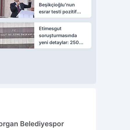
Beşikçioğlu’nun
esrar testi pozitif
çıktı
Etimesgut
soruşturmasında
yeni detaylar: 250
milyon liralık rüşvet
iddiası
organ Belediyespor