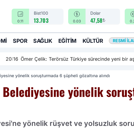
Bist100
Dolar
₺
13.703
47,58
0.11
0.03
0.
MI
SPOR
SAĞLIK
EĞITIM
KÜLTÜR
RESMI İL
rsüz Türkiye sürecinde yeni bir aşamadayız
yesine yönelik soruşturmada 6 şüpheli gözaltına alındı
 Belediyesine yönelik soru
esi'ne yönelik rüşvet ve yolsuzluk so