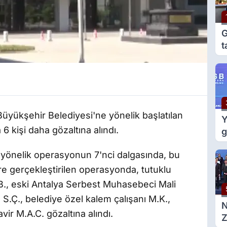
G
t
e
g
Büyükşehir Belediyesi'ne yönelik başlatılan
Y
 kişi daha gözaltına alındı.
g
m
yönelik operasyonun 7'nci dalgasında, bu
d
re gerçekleştirilen operasyonda, tutuklu
B., eski Antalya Serbest Muhasebeci Mali
 S.Ç., belediye özel kalem çalışanı M.K.,
vir M.A.C. gözaltına alındı.
Z