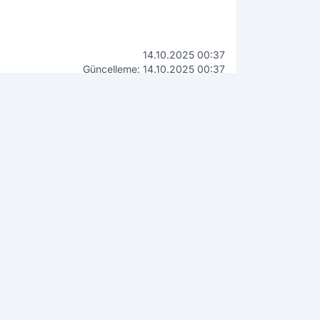
14.10.2025 00:37
Güncelleme: 14.10.2025 00:37
WhatsApp
İhbar Hattı
90 534 211 61 66
ÇEKİN, GÖNDERİN, YAYINLAYALIM!
K OKUNANLAR