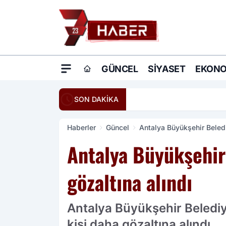
GÜNCEL
SIYASET
EKONO
20:16
Ömer Çelik: Terö
SON DAKİKA
Haberler
Güncel
Antalya Büyükşehir Beledi
Antalya Büyükşehir
gözaltına alındı
Antalya Büyükşehir Belediy
kişi daha gözaltına alındı.