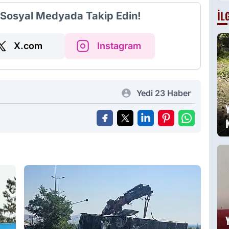
g
İL
i Sosyal Medyada Takip Edin!
B
a
g
X.com
Instagram
Yedi 23 Haber