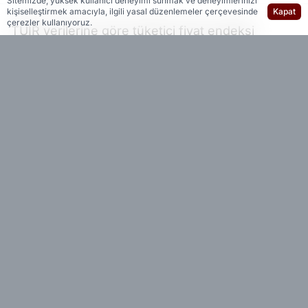
Sitemizde, yüksek kullanıcı deneyimi sunmak ve deneyimlerinizi
kişiselleştirmek amacıyla, ilgili yasal düzenlemeler çerçevesinde
Kapat
çerezler kullanıyoruz.
TÜİR verilerine göre tüketici fiyat endeksi
(TÜFE), Kasım ayında bir önceki aya kıyasla
%0,87 arttı. Yıllık enflasyon ise %31,07 oldu.
Ana Harcama Gruplarında durum
TÜFE sepetinde en yüksek ağırlığa sahip üç ana
grubun yıllık değişimleri şöyle sıralandı:
Gıda ve alkolsüz içecekler: %27,44
Ulaştırma: %29,23
Konut: %49,92
Bu grupların yıllık enflasyona katkıları ise