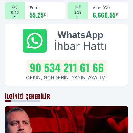
Euro
Altın (Gr)
0.43
2.59
55,25
6.660,55
₺
₺
WhatsApp
İhbar Hattı
90 534 211 61 66
ÇEKİN, GÖNDERİN, YAYINLAYALIM!
İLGINIZI ÇEKEBILIR