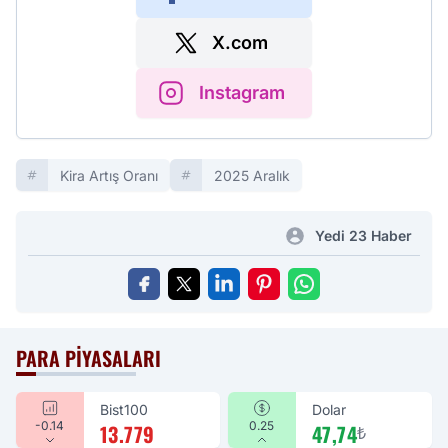
X.com
Instagram
Kira Artış Oranı
2025 Aralık
Yedi 23 Haber
PARA PIYASALARI
Bist100
Dolar
-0.14
0.25
13.779
47,74
₺