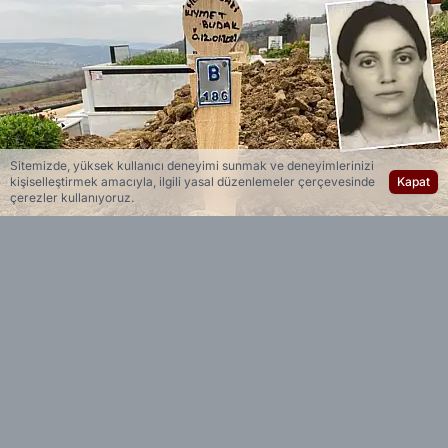
Sitemizde, yüksek kullanıcı deneyimi sunmak ve deneyimlerinizi
kişiselleştirmek amacıyla, ilgili yasal düzenlemeler çerçevesinde
Kapat
çerezler kullanıyoruz.
Yedi 23 Haber
Editöryal
Kocaeli’nin Gölcük ilçesinde boşanma
sürecindeki eşi Kıymet Budak’ı silahla öldüren
Şafak Budak hakkında karar çıktı.
Kocaeli 4. Ağır Ceza Mahkemesi’nde görülen