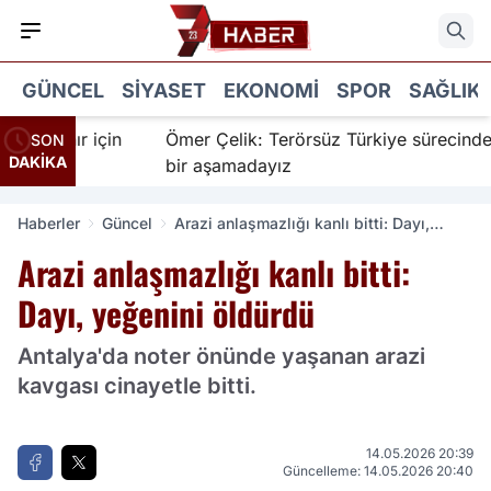
GÜNCEL
SIYASET
EKONOMI
SPOR
SAĞLIK
nanır için
Ömer Çelik: Terörsüz Türkiye sürecinde yen
SON
DAKİKA
bir aşamadayız
Haberler
Güncel
Arazi anlaşmazlığı kanlı bitti: Dayı,
yeğenini öldürdü
Arazi anlaşmazlığı kanlı bitti:
Dayı, yeğenini öldürdü
Antalya'da noter önünde yaşanan arazi
kavgası cinayetle bitti.
14.05.2026 20:39
Güncelleme: 14.05.2026 20:40