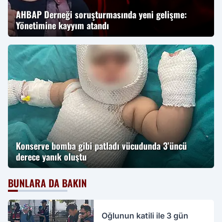
AHBAP Derneği soruşturmasında yeni gelişme:
Yönetimine kayyım atandı
Konserve bomba gibi patladı vücudunda 3’üncü
derece yanık oluştu
BUNLARA DA BAKIN
Oğlunun katili ile 3 gün