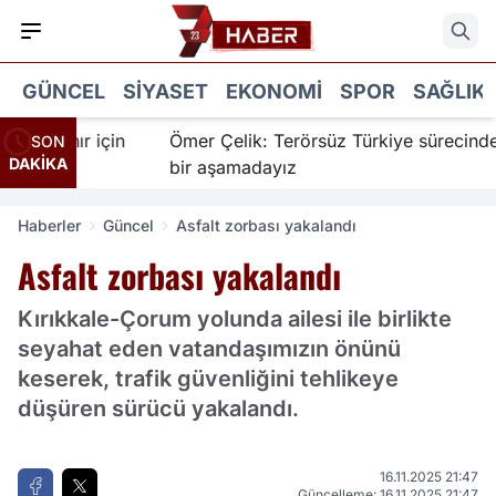
GÜNCEL
SIYASET
EKONOMI
SPOR
SAĞLIK
nanır için
Ömer Çelik: Terörsüz Türkiye sürecinde yen
SON
DAKİKA
bir aşamadayız
Haberler
Güncel
Asfalt zorbası yakalandı
Asfalt zorbası yakalandı
Kırıkkale-Çorum yolunda ailesi ile birlikte
seyahat eden vatandaşımızın önünü
keserek, trafik güvenliğini tehlikeye
düşüren sürücü yakalandı.
16.11.2025 21:47
Güncelleme: 16.11.2025 21:47