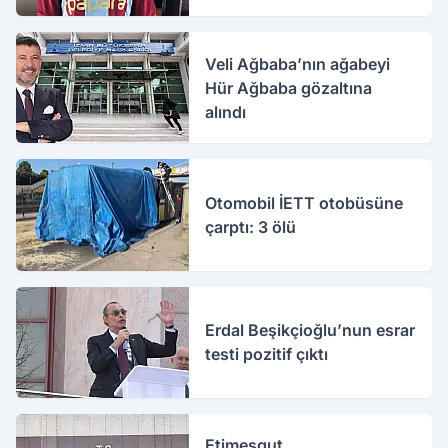
Veli Ağbaba’nın ağabeyi
Hür Ağbaba gözaltına
alındı
Otomobil İETT otobüsüne
çarptı: 3 ölü
Erdal Beşikçioğlu’nun esrar
testi pozitif çıktı
Etimesgut