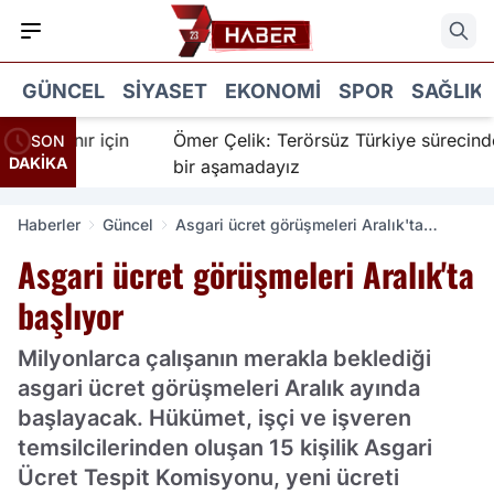
GÜNCEL
SIYASET
EKONOMI
SPOR
SAĞLIK
İnanır için
Ömer Çelik: Terörsüz Türkiye sürecinde yen
SON
DAKİKA
bir aşamadayız
Haberler
Güncel
Asgari ücret görüşmeleri Aralık'ta
başlıyor
Asgari ücret görüşmeleri Aralık'ta
başlıyor
Milyonlarca çalışanın merakla beklediği
asgari ücret görüşmeleri Aralık ayında
başlayacak. Hükümet, işçi ve işveren
temsilcilerinden oluşan 15 kişilik Asgari
Ücret Tespit Komisyonu, yeni ücreti