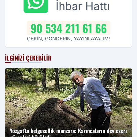
İhbar Hattı
90 534 211 61 66
ÇEKİN, GÖNDERİN, YAYINLAYALIM!
İLGINIZI ÇEKEBILIR
Yozgat'ta belgesellik manzara: Karıncaların dev eseri