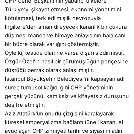
CHP Genel Başkanı’nın yabancı ülkelere
Türkiye’yi şikayet etmesi, ekonomi yönetimini
kötülemesi, terk edilmişlik nevrozuyla
İngiltere’den aman dileyecek karanlık bir çukura
düşmesi manda ve himaye anlayışının hala canlı
bir hücre olarak varlığını göstermiştir.
Öyle ki, testide olan ne varsa dışarı sızdırmıştır.
Özgür Özel’in nasıl bir çürümüşlüğün pençesine
düştüğü berrak olarak anlaşılmıştır.
İstanbul Büyükşehir Belediyesi’ni kapsayan adli
süreç turnusol kağıdı gibi CHP yönetiminin
gerçek yüzünü, kemiksiz ve kifayetsiz duruşunu
deşifre etmiştir.
Aziz Atatürk’ün onurlu çizgisini karalayarak
küresel emperyalizme bağlantı tüneli kazan, el
avuç açan CHP zihniyeti tarihi ve siyasi miadını