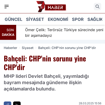
GÜNCEL
SIYASET
EKONOMI
SPOR
SAĞLIK
ır için
Ömer Çelik: Terörsüz Türkiye sürecinde yeni
SON
DAKİKA
bir aşamadayız
Haberler
Siyaset
Bahçeli: CHP'nin sorunu yine CHP'dir
Bahçeli: CHP'nin sorunu yine
CHP'dir
MHP lideri Devlet Bahçeli, yayımladığı
bayram mesajında gündeme ilişkin
açıklamalarda bulundu.
28.03.2025 15:56