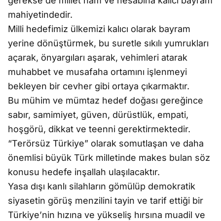
gerekse de millet nam ve hesabına kalıcı bayram
mahiyetindedir.
Milli hedefimiz ülkemizi kalıcı olarak bayram
yerine dönüştürmek, bu suretle sıkılı yumrukları
açarak, önyargıları aşarak, vehimleri atarak
muhabbet ve musafaha ortamını işlenmeyi
bekleyen bir cevher gibi ortaya çıkarmaktır.
Bu mühim ve mümtaz hedef doğası gereğince
sabır, samimiyet, güven, dürüstlük, empati,
hoşgörü, dikkat ve teenni gerektirmektedir.
“Terörsüz Türkiye” olarak somutlaşan ve daha
önemlisi büyük Türk milletinde makes bulan söz
konusu hedefe inşallah ulaşılacaktır.
Yasa dışı kanlı silahların gömülüp demokratik
siyasetin görüş menzilini tayin ve tarif ettiği bir
Türkiye’nin hızına ve yükseliş hırsına muadil ve