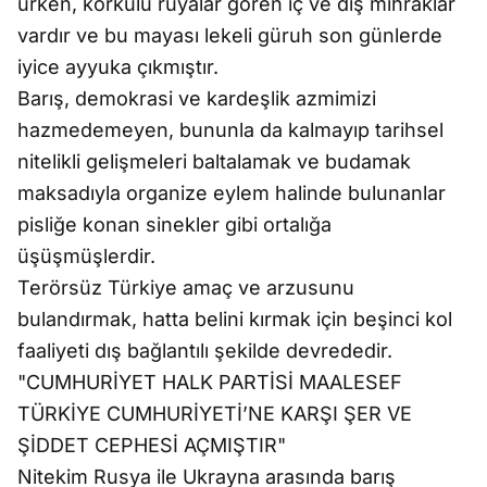
ürken, korkulu rüyalar gören iç ve dış mihraklar
vardır ve bu mayası lekeli güruh son günlerde
iyice ayyuka çıkmıştır.
Barış, demokrasi ve kardeşlik azmimizi
hazmedemeyen, bununla da kalmayıp tarihsel
nitelikli gelişmeleri baltalamak ve budamak
maksadıyla organize eylem halinde bulunanlar
pisliğe konan sinekler gibi ortalığa
üşüşmüşlerdir.
Terörsüz Türkiye amaç ve arzusunu
bulandırmak, hatta belini kırmak için beşinci kol
faaliyeti dış bağlantılı şekilde devrededir.
"CUMHURİYET HALK PARTİSİ MAALESEF
TÜRKİYE CUMHURİYETİ’NE KARŞI ŞER VE
ŞİDDET CEPHESİ AÇMIŞTIR"
Nitekim Rusya ile Ukrayna arasında barış