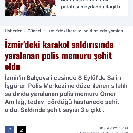
patatesi meydanda dağıttı
Haberler
Güncel
İzmir'deki karakol saldırısında yaralanan
polis memuru şehit oldu
İzmir'deki karakol saldırısında
yaralanan polis memuru şehit
oldu
İzmir'in Balçova ilçesinde 8 Eylül'de Salih
İşgören Polis Merkezi'ne düzenlenen silahlı
saldırıda yaralanan polis memuru Ömer
Amilağ, tedavi gördüğü hastanede şehit
oldu. Saldırıda şehit sayısı 3'e çıktı.
30.09.2025 15:04
Güncelleme: 30.09.2025 21:36