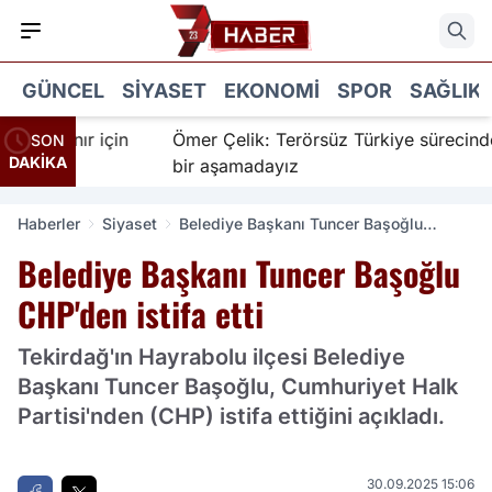
GÜNCEL
SIYASET
EKONOMI
SPOR
SAĞLIK
İnanır için
Ömer Çelik: Terörsüz Türkiye sürecinde ye
SON
DAKİKA
bir aşamadayız
Haberler
Siyaset
Belediye Başkanı Tuncer Başoğlu
CHP'den istifa etti
Belediye Başkanı Tuncer Başoğlu
CHP'den istifa etti
Tekirdağ'ın Hayrabolu ilçesi Belediye
Başkanı Tuncer Başoğlu, Cumhuriyet Halk
Partisi'nden (CHP) istifa ettiğini açıkladı.
30.09.2025 15:06