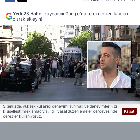
Yedi 23 Haber
kaynağını Google'da tercih edilen kaynak
olarak ekleyin!
Sitemizde, yüksek kullanıcı deneyimi sunmak ve deneyimlerinizi
Yedi 23 Haber
kişiselleştirmek amacıyla, ilgili yasal düzenlemeler çerçevesinde
Kapat
Editöryal
çerezler kullanıyoruz.
Saldırıyı 16 yaşındaki E.B.’nin pompalı tüfekle