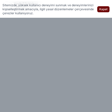
Yedi 23 Haber
Sitemizde, yüksek kullanıcı deneyimi sunmak ve deneyimlerinizi
Editöryal
kişiselleştirmek amacıyla, ilgili yasal düzenlemeler çerçevesinde
Kapat
çerezler kullanıyoruz.
21 Aralık 2021 tarihinde bu yana uygulamada
olan model, bankalardaki Türk lirası mevduat
birikimleri döviz kurundaki dalgalanmalara karşı
korumayı ve Türk Lirasının Dolar karşısında
değer kaybetmesini önlemeyi hedefliyordu.
Uygulamayla yaklaşık 4 yıl boyunca TL
cinsindeki mevduatların dolar kurundaki artıştan
kaynaklanan farkı Hazine tarafından karşılandı.
Dolar yükseldikçe Kur Korumalı mevduata
Hazine kasasından aktarılan para da artıyordu.
Hazine bütçesine ciddi zarar verdiği savunulan