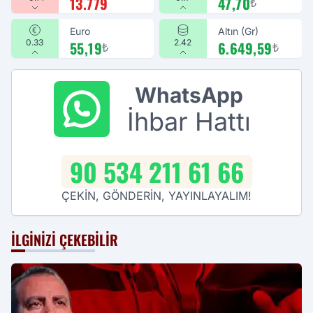
13.779
47,70
₺
Euro
Altın (Gr)
0.33
2.42
55,19
6.649,59
₺
₺
WhatsApp
İhbar Hattı
90 534 211 61 66
ÇEKİN, GÖNDERİN, YAYINLAYALIM!
İLGINIZI ÇEKEBILIR