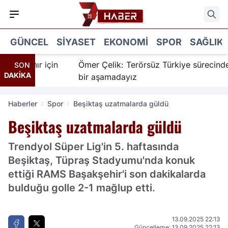
GÜNCEL
SIYASET
EKONOMI
SPOR
SAĞLIK
nanır için
Ömer Çelik: Terörsüz Türkiye sürecinde yen
SON
DAKİKA
bir aşamadayız
Haberler
Spor
Beşiktaş uzatmalarda güldü
Beşiktaş uzatmalarda güldü
Trendyol Süper Lig'in 5. haftasında
Beşiktaş, Tüpraş Stadyumu'nda konuk
ettiği RAMS Başakşehir'i son dakikalarda
bulduğu golle 2-1 mağlup etti.
13.09.2025 22:13
Güncelleme: 13.09.2025 22:13