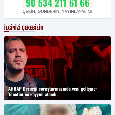
90 534 211 61 66
ÇEKİN, GÖNDERİN, YAYINLAYALIM!
İLGINIZI ÇEKEBILIR
AHBAP Derneği soruşturmasında yeni gelişme:
Yönetimine kayyım atandı