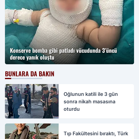
Konserve bomba gibi patladı vücudunda 3’üncü
derece yanık oluştu
BUNLARA DA BAKIN
Oğlunun katili ile 3 gün
sonra nikah masasına
oturdu
Tıp Fakültesini bıraktı, Türk