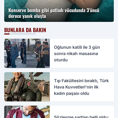
Konserve bomba gibi patladı vücudunda 3’üncü
derece yanık oluştu
BUNLARA DA BAKIN
Oğlunun katili ile 3 gün
sonra nikah masasına
oturdu
Tıp Fakültesini bıraktı, Türk
Hava Kuvvetleri'nin ilk
kadın paşası oldu
Sözleşme şartları belli oldu: