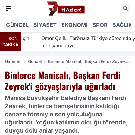
GÜNCEL
SIYASET
EKONOMI
SPOR
SAĞLIK
nanır için
Ömer Çelik: Terörsüz Türkiye sürecinde yen
SON
DAKİKA
bir aşamadayız
Haberler
Güncel
Binlerce Manisalı, Başkan Ferdi Zeyrek'i
gözyaşlarıyla uğurladı
Binlerce Manisalı, Başkan Ferdi
Zeyrek'i gözyaşlarıyla uğurladı
Manisa Büyükşehir Belediye Başkanı Ferdi
Zeyrek, binlerce hemşehrisinin katıldığı
cenaze töreniyle son yolculuğuna
uğurlandı. Yoğun katılımın olduğu törende,
duygu dolu anlar yaşandı.