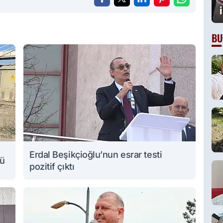
BU
Erdal Beşikçioğlu’nun esrar testi
lü
pozitif çıktı