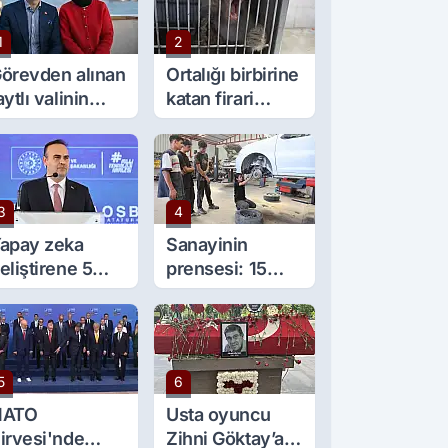
1
2
örevden alınan
Ortalığı birbirine
aytlı valinin
katan firari
şine sürpriz
maymun, kadını
örev
yaraladı
3
4
apay zeka
Sanayinin
eliştirene 5
prensesi: 15
ilyon lira kredi
yaşında 5 çırağı
esteği
var
5
6
NATO
Usta oyuncu
irvesi'nde
Zihni Göktay’a