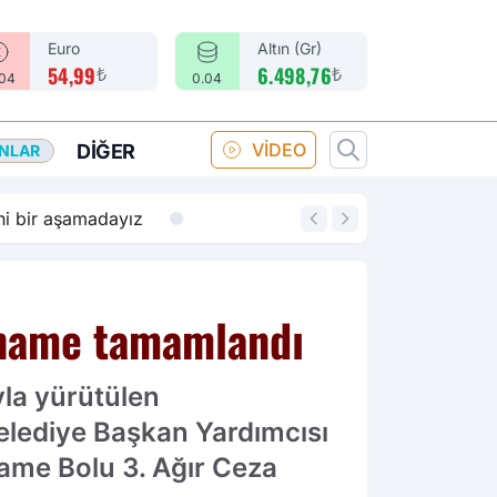
Euro
Altın (Gr)
₺
₺
54,99
6.498,76
.04
0.04
VİDEO
DIĞER
ANLAR
14:18
Merkez Bankası fa
aname tamamlandı
ıyla yürütülen
elediye Başkan Yardımcısı
ame Bolu 3. Ağır Ceza