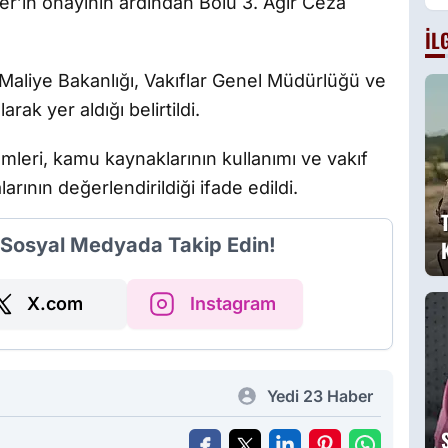
r’in onayının ardından Bolu 3. Ağır Ceza
g
İL
B
a
Maliye Bakanlığı, Vakıflar Genel Müdürlüğü ve
g
arak yer aldığı belirtildi.
leri, kamu kaynaklarının kullanımı ve vakıf
arının değerlendirildiği ifade edildi.
i Sosyal Medyada Takip Edin!
X.com
Instagram
Yedi 23 Haber