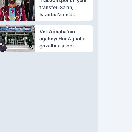
Trabzonspor’un yeni
transferi Salah,
İstanbul’a geldi.
Veli Ağbaba’nın
ağabeyi Hür Ağbaba
gözaltına alındı