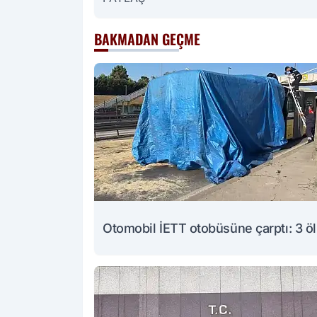
BAKMADAN GEÇME
Otomobil İETT otobüsüne çarptı: 3 ö