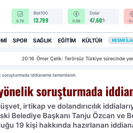
Bist100
Dolar
₺
13.799
47,60
0.70
0.06
-0
MI
SPOR
SAĞLIK
EĞITIM
KÜLTÜR
RESMI İL
rsüz Türkiye sürecinde yeni bir aşamadayız
ik soruşturmada iddianame tamamlandı
 yönelik soruşturmada iddi
üşvet, irtikap ve dolandırıcılık iddialar
ski Belediye Başkanı Tanju Özcan ve B
ğu 19 kişi hakkında hazırlanan iddian