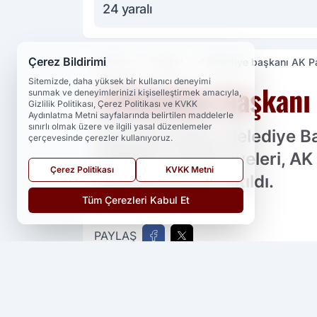
24 yaralı
Çerez Bildirimi
Haberler
Siyaset
4 Belediye başkanı AK Par
Sitemizde, daha yüksek bir kullanıcı deneyimi
4 Belediye başkanı 
sunmak ve deneyimlerinizi kişiselleştirmek amacıyla,
Gizlilik Politikası, Çerez Politikası ve KVKK
Aydınlatma Metni sayfalarında belirtilen maddelerle
sınırlı olmak üzere ve ilgili yasal düzenlemeler
Afyonkarahisar Belediye Baş
çerçevesinde çerezler kullanıyoruz.
belediye meclis üyeleri, AK 
Çerez Politikası
KVKK Metni
törenle partiye katıldı.
Tüm Çerezleri Kabul Et
PAYLAŞ
Yedi 23 Haber
kaynağını Google'da ter