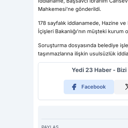
İddianame, Başsavcı İbrahim Canseve
Mahkemesi’ne gönderildi.
178 sayfalık iddianamede, Hazine ve 
İçişleri Bakanlığı’nın müşteki kurum ol
Soruşturma dosyasında belediye işlem
taşınmazlarına ilişkin usulsüzlük iddial
Yedi 23 Haber - Biz
Facebook
PAYLAŞ