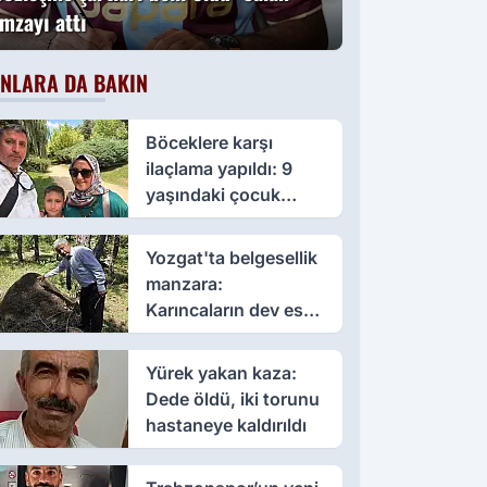
imzayı attı
NLARA DA BAKIN
Böceklere karşı
ilaçlama yapıldı: 9
yaşındaki çocuk
öldü, annesi yoğun
bakımda
Yozgat'ta belgesellik
manzara:
Karıncaların dev eseri
görenleri büyüledi
Yürek yakan kaza:
Dede öldü, iki torunu
hastaneye kaldırıldı