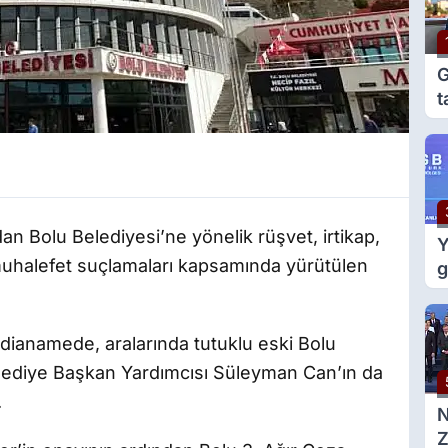
G
t
e
g
an Bolu Belediyesi’ne yönelik rüşvet, irtikap,
Y
 muhalefet suçlamaları kapsamında yürütülen
g
m
d
ianamede, aralarında tutuklu eski Bolu
lediye Başkan Yardımcısı Süleyman Can’ın da
.
Z