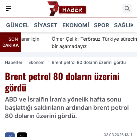
GÜNCEL
SIYASET
EKONOMI
SPOR
SAĞLIK
 İnanır için
Ömer Çelik: Terörsüz Türkiye sürecinde y
SON
DAKİKA
bir aşamadayız
Haberler
Ekonomi
Brent petrol 80 doların üzerini gördü
Brent petrol 80 doların üzerini
gördü
ABD ve İsrail'in İran'a yönelik hafta sonu
başlattığı saldırıların ardından brent petrol
80 doların üzerini gördü.
03.03.2026 13:11