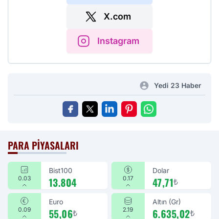
X.com
Instagram
Yedi 23 Haber
PARA PIYASALARI
Bist100
Dolar
0.03
0.17
13.804
47,71
₺
Euro
Altın (Gr)
0.09
2.19
55,06
6.635,02
₺
₺