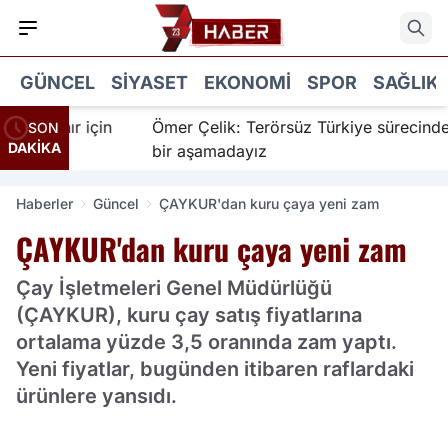
GÜNCEL
SIYASET
EKONOMI
SPOR
SAĞLIK
nanır için
Ömer Çelik: Terörsüz Türkiye sürecinde yen
SON
DAKİKA
bir aşamadayız
Haberler
Güncel
ÇAYKUR'dan kuru çaya yeni zam
ÇAYKUR'dan kuru çaya yeni zam
Çay İşletmeleri Genel Müdürlüğü
(ÇAYKUR), kuru çay satış fiyatlarına
ortalama yüzde 3,5 oranında zam yaptı.
Yeni fiyatlar, bugünden itibaren raflardaki
ürünlere yansıdı.