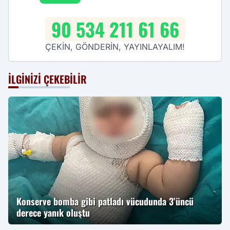
90 534 211 61 66
ÇEKİN, GÖNDERİN, YAYINLAYALIM!
İLGINIZI ÇEKEBILIR
Konserve bomba gibi patladı vücudunda 3’üncü
derece yanık oluştu