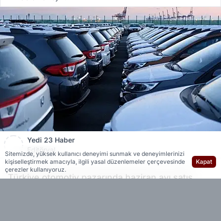
Yedi 23 Haber
Editöryal
Sitemizde, yüksek kullanıcı deneyimi sunmak ve deneyimlerinizi
kişiselleştirmek amacıyla, ilgili yasal düzenlemeler çerçevesinde
Kapat
çerezler kullanıyoruz.
Türkiye otomotiv pazarında haziran ayı satış
verileri açıklandı. Rekabetin yoğun olduğu
pazarda en çok tercih edilen otomobil markası
Renault oldu. Toplam 54 bin 502 adetlik satışla