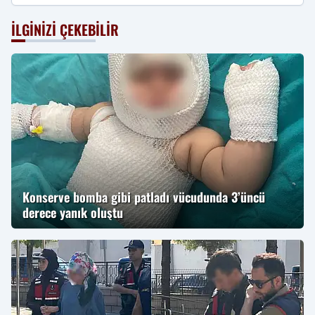
İLGINIZI ÇEKEBILIR
Konserve bomba gibi patladı vücudunda 3’üncü
derece yanık oluştu