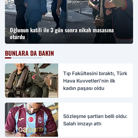
Oğlunun katili ile 3 gün sonra nikah masasına
oturdu
BUNLARA DA BAKIN
Tıp Fakültesini bıraktı, Türk
Hava Kuvvetleri'nin ilk
kadın paşası oldu
Sözleşme şartları belli oldu:
Salah imzayı attı