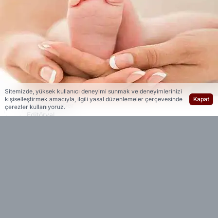
Sitemizde, yüksek kullanıcı deneyimi sunmak ve deneyimlerinizi
kişiselleştirmek amacıyla, ilgili yasal düzenlemeler çerçevesinde
Kapat
Yedi 23 Haber
çerezler kullanıyoruz.
Editöryal
Kız bebeklerde listenin zirvesine Alya yerleşti.
Son yıllarda popülerliği hızla artan Alya’yı, Defne
ve Gökçe takip etti.
Uzun yıllardır tercih edilen klasik isimlerden
Zeynep dördüncü sırada yer alırken, son