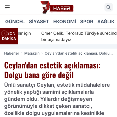
GÜNCEL
SIYASET
EKONOMI
SPOR
SAĞLIK
İnanır için
Ömer Çelik: Terörsüz Türkiye sürecinde ye
SON
DAKİKA
bir aşamadayız
Haberler
Magazin
Ceylan'dan estetik açıklaması: Dolgu
bana göre değil
Ceylan'dan estetik açıklaması:
Dolgu bana göre değil
Ünlü sanatçı Ceylan, estetik müdahalelere
yönelik yaptığı samimi açıklamalarla
gündem oldu. Yıllardır değişmeyen
görünümüyle dikkat çeken sanatçı,
özellikle dolgu uygulamalarına kesinlikle