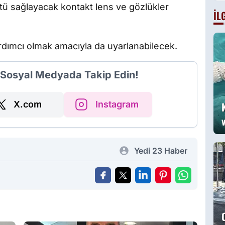
g
ntü sağlayacak kontakt lens ve gözlükler
İL
B
a
g
ardımcı olmak amacıyla da uyarlanabilecek.
i Sosyal Medyada Takip Edin!
X.com
Instagram
Yedi 23 Haber