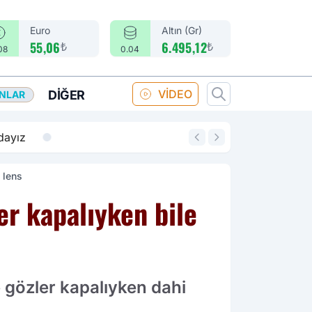
Euro
Altın (Gr)
₺
₺
55,06
6.495,12
08
0.04
VİDEO
DIĞER
ANLAR
14:18
Merkez Bankası fa
 lens
er kapalıyken bile
e gözler kapalıyken dahi