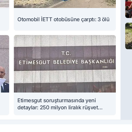
Otomobil İETT otobüsüne çarptı: 3 ölü
Etimesgut soruşturmasında yeni
detaylar: 250 milyon liralık rüşvet
iddiası