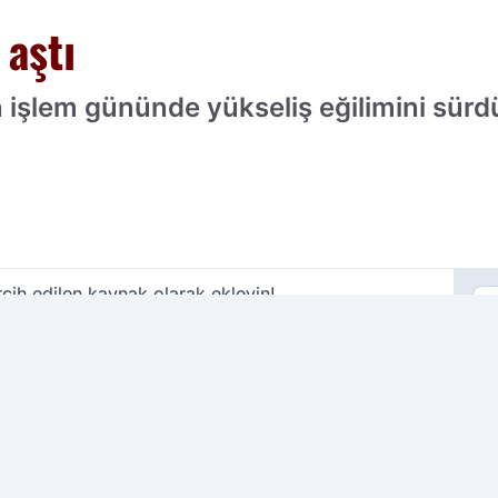
 aştı
 işlem gününde yükseliş eğilimini sürdü
cih edilen kaynak olarak ekleyin!