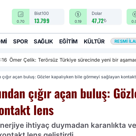
Bist100
Dolar
₺
13.799
47,72
0.70
0.19
0.
MI
SPOR
SAĞLIK
EĞITIM
KÜLTÜR
RESMI İL
rsüz Türkiye sürecinde yeni bir aşamadayız
an çığır açan buluş: Gözler kapalıyken bile görmeyi sağlayan kontakt
rından çığır açan buluş: Gözl
ontakt lens
i enerjiye ihtiyaç duymadan karanlıkta v
ntakt lens geliştirdi.