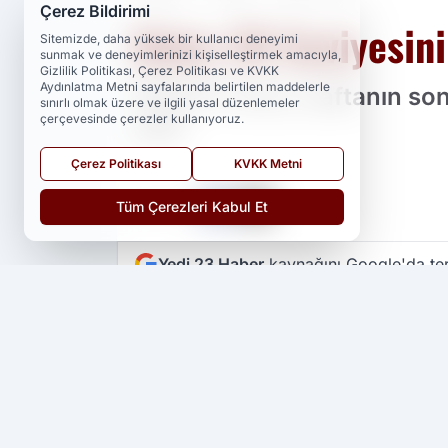
Çerez Bildirimi
Dolar 39 Seviyesini
Sitemizde, daha yüksek bir kullanıcı deneyimi
sunmak ve deneyimlerinizi kişiselleştirmek amacıyla,
Gizlilik Politikası, Çerez Politikası ve KVKK
Aydınlatma Metni sayfalarında belirtilen maddelerle
Dolar/TL kuru, haftanın son
sınırlı olmak üzere ve ilgili yasal düzenlemeler
çerçevesinde çerezler kullanıyoruz.
çıktı.
Çerez Politikası
KVKK Metni
PAYLAŞ
Tüm Çerezleri Kabul Et
Yedi 23 Haber
kaynağını Google'da ter