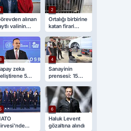
1
2
örevden alınan
Ortalığı birbirine
aytlı valinin
katan firari
şine sürpriz
maymun, kadını
örev
yaraladı
3
4
apay zeka
Sanayinin
eliştirene 5
prensesi: 15
ilyon lira kredi
yaşında 5 çırağı
esteği
var
5
6
NATO
Haluk Levent
irvesi'nde
gözaltına alındı