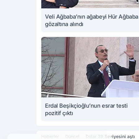
Veli Ağbaba’nın ağabeyi Hür Ağbaba
gözaltına alındı
Erdal Beşikçioğlu’nun esrar testi
pozitif çıktı
Haberler
Güncel
Dolar 39 Seviyesini aştı