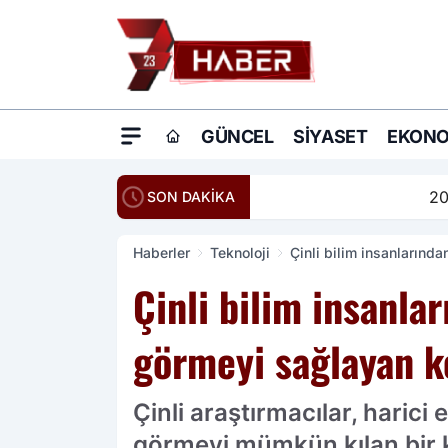
GÜNCEL
SIYASET
EKONO
20:16
Ömer Çelik: Terö
SON DAKİKA
Haberler
Teknoloji
Çinli bilim insanlarınd
Çinli bilim insanla
görmeyi sağlayan k
Çinli araştırmacılar, haric
görmeyi mümkün kılan bir ko