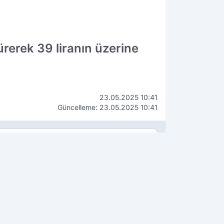
rerek 39 liranın üzerine
23.05.2025 10:41
Güncelleme: 23.05.2025 10:41
WhatsApp
İhbar Hattı
90 534 211 61 66
ÇEKİN, GÖNDERİN, YAYINLAYALIM!