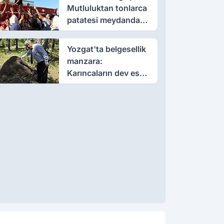
Mutluluktan tonlarca
patatesi meydanda
dağıttı
Yozgat'ta belgesellik
manzara:
Karıncaların dev eseri
görenleri büyüledi