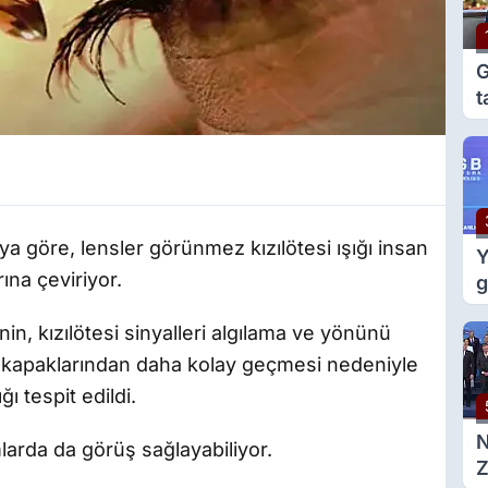
G
t
e
g
a göre, lensler görünmez kızılötesi ışığı insan
Y
ına çeviriyor.
g
m
nin, kızılötesi sinyalleri algılama ve yönünü
d
z kapaklarından daha kolay geçmesi nedeniyle
ı tespit edildi.
amlarda da görüş sağlayabiliyor.
Z