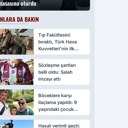
masasına oturdu
NLARA DA BAKIN
Tıp Fakültesini
bıraktı, Türk Hava
Kuvvetleri'nin ilk
kadın paşası oldu
Sözleşme şartları
belli oldu: Salah
imzayı attı
Böceklere karşı
ilaçlama yapıldı: 9
yaşındaki çocuk
öldü, annesi yoğun
bakımda
Hasat verimli geçti: