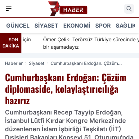
GÜNCEL
SIYASET
EKONOMI
SPOR
SAĞLIK
İnanır için
Ömer Çelik: Terörsüz Türkiye sürecinde yen
SON
DAKİKA
bir aşamadayız
Haberler
Siyaset
Cumhurbaşkanı Erdoğan: Çözüm
diplomaside, kolaylaştırıcılığa hazırız
Cumhurbaşkanı Erdoğan: Çözüm
diplomaside, kolaylaştırıcılığa
hazırız
Cumhurbaşkanı Recep Tayyip Erdoğan,
İstanbul Lütfi Kırdar Kongre Merkezi'nde
düzenlenen İslam İşbirliği Teşkilatı (İİT)
Dışişleri Bakanları Konseyi 51. Oturumu'nda