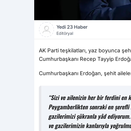
Yedi 23 Haber
Editöryal
AK Parti teşkilatları, yaz boyunca şehi
Cumhurbaşkanı Recep Tayyip Erdoğan
Cumhurbaşkanı Erdoğan, şehit aileler
“Sizi ve ailenizin her bir ferdini e
Peygamberlikten sonraki en şerefli 
gazilerimizi şükranla yâd ediyorum.
ve gazilerimizin kanlarıyla yoğrulm