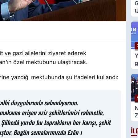
G
t
e
g
t ve gazi ailelerini ziyaret ederek
Y
’ın özel mektubunu ulaştıracak.
g
m
ine yazdığı mektubunda şu ifadeleri kullandı:
d
n kalbî duygularımla selamlıyorum.
makama erişen aziz şehitlerimizi rahmetle,
Z
 Şühedâ yurdu bu toprakların her karışı, şehit
g
İL
B
uştur. Bugün semalarımızda Ezân-ı
a