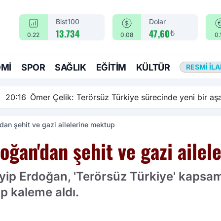
Bist100
Dolar
₺
13.734
47,60
0.22
0.08
0.
MI
SPOR
SAĞLIK
EĞITIM
KÜLTÜR
RESMI İL
rsüz Türkiye sürecinde yeni bir aşamadayız
an şehit ve gazi ailelerine mektup
ğan'dan şehit ve gazi ailel
p Erdoğan, 'Terörsüz Türkiye' kapsamı
up kaleme aldı.