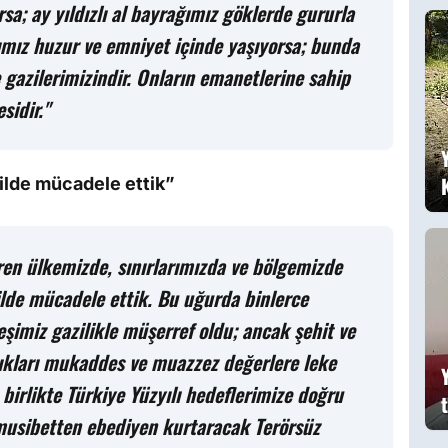
a; ay yıldızlı al bayrağımız göklerde gururla
g
ımız huzur ve emniyet içinde yaşıyorsa; bunda
 gazilerimizindir. Onların emanetlerine sahip
sidir."
ilde mücadele ettik”
ren ülkemizde, sınırlarımızda ve bölgemizde
ilde mücadele ettik. Bu uğurda binlerce
eşimiz gazilikle müşerref oldu; ancak şehit ve
tıkları mukaddes ve muazzez değerlere leke
birlikte Türkiye Yüzyılı hedeflerimize doğru
 musibetten ebediyen kurtaracak Terörsüz