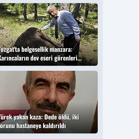
ündem oldu
Yozgat'ta belgesellik manzara:
Karıncaların dev eseri görenleri
büyüledi
Yürek yakan kaza: Dede öldü, iki
torunu hastaneye kaldırıldı