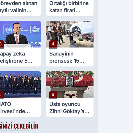
örevden alınan
Ortalığı birbirine
aytlı valinin
katan firari
şine sürpriz
maymun, kadını
örev
yaraladı
3
4
apay zeka
Sanayinin
eliştirene 5
prensesi: 15
ilyon lira kredi
yaşında 5 çırağı
esteği
var
5
6
NATO
Usta oyuncu
irvesi'nde
Zihni Göktay’a
ülümseten an:
veda
GINIZI ÇEKEBILIR
eyaz spor
yakkabılar