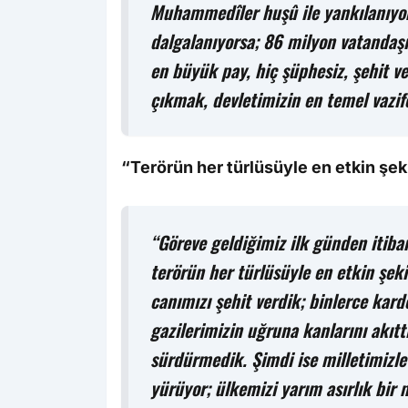
Muhammedîler huşû ile yankılanıyors
dalgalanıyorsa; 86 milyon vatandaş
en büyük pay, hiç şüphesiz, şehit ve
çıkmak, devletimizin en temel vazife
“Terörün her türlüsüyle en etkin şek
“Göreve geldiğimiz ilk günden itiba
terörün her türlüsüyle en etkin şek
canımızı şehit verdik; binlerce kard
gazilerimizin uğruna kanlarını akıt
sürdürmedik. Şimdi ise milletimizle 
yürüyor; ülkemizi yarım asırlık bir