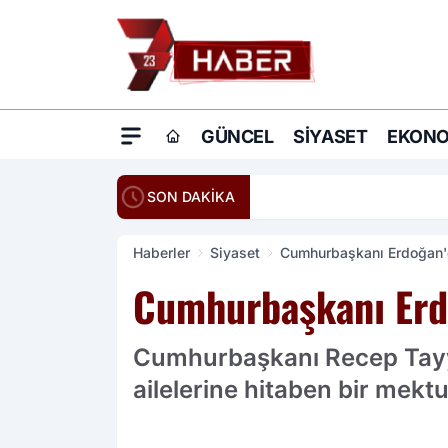
GÜNCEL
SIYASET
EKONO
20:16
Ömer Çelik: Terö
SON DAKİKA
Haberler
Siyaset
Cumhurbaşkanı Erdoğan'd
Cumhurbaşkanı Erdo
Cumhurbaşkanı Recep Tayyi
ailelerine hitaben bir mekt