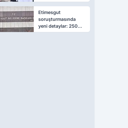
çıktı
Etimesgut
soruşturmasında
yeni detaylar: 250
milyon liralık rüşvet
iddiası