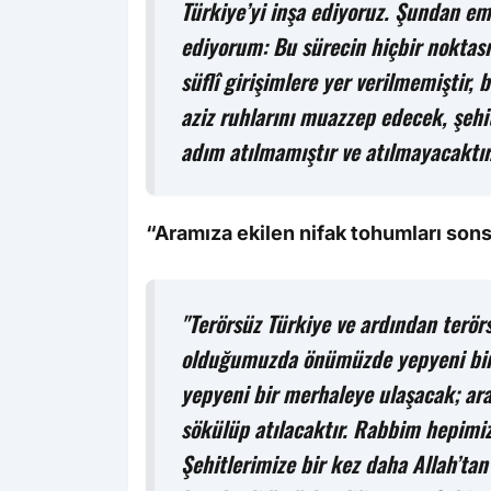
Türkiye’yi inşa ediyoruz. Şundan em
ediyorum: Bu sürecin hiçbir noktası
süflî girişimlere yer verilmemiştir,
aziz ruhlarını muazzep edecek, şehit 
adım atılmamıştır ve atılmayacaktır
“Aramıza ekilen nifak tohumları sons
"Terörsüz Türkiye ve ardından terör
olduğumuzda önümüzde yepyeni bir s
yepyeni bir merhaleye ulaşacak; ar
sökülüp atılacaktır. Rabbim hepimiz
Şehitlerimize bir kez daha Allah’tan