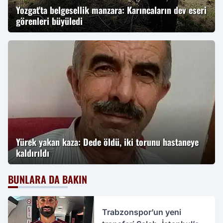
Yozgat'ta belgesellik manzara: Karıncaların dev eseri
görenleri büyüledi
Yürek yakan kaza: Dede öldü, iki torunu hastaneye
kaldırıldı
BUNLARA DA BAKIN
Trabzonspor’un yeni