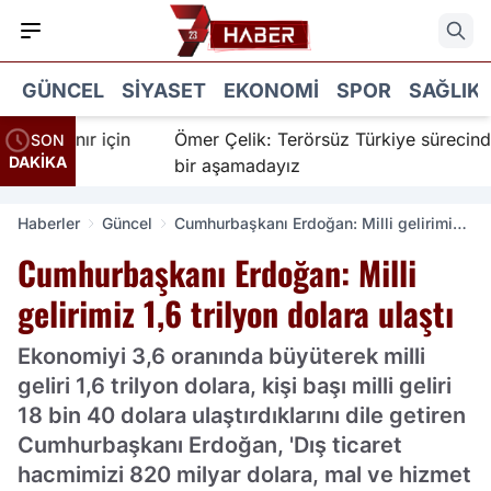
GÜNCEL
SIYASET
EKONOMI
SPOR
SAĞLIK
 İnanır için
Ömer Çelik: Terörsüz Türkiye sürecinde y
SON
DAKİKA
bir aşamadayız
Haberler
Güncel
Cumhurbaşkanı Erdoğan: Milli gelirimiz
1,6 trilyon dolara ulaştı
Cumhurbaşkanı Erdoğan: Milli
gelirimiz 1,6 trilyon dolara ulaştı
Ekonomiyi 3,6 oranında büyüterek milli
geliri 1,6 trilyon dolara, kişi başı milli geliri
18 bin 40 dolara ulaştırdıklarını dile getiren
Cumhurbaşkanı Erdoğan, 'Dış ticaret
hacmimizi 820 milyar dolara, mal ve hizmet