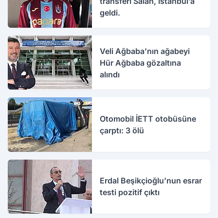
transferi Salah, İstanbul’a
geldi.
Veli Ağbaba’nın ağabeyi
Hür Ağbaba gözaltına
alındı
Otomobil İETT otobüsüne
çarptı: 3 ölü
Erdal Beşikçioğlu’nun esrar
testi pozitif çıktı