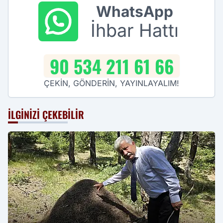
WhatsApp
İhbar Hattı
90 534 211 61 66
ÇEKİN, GÖNDERİN, YAYINLAYALIM!
İLGINIZI ÇEKEBILIR