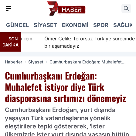
GÜNCEL
SIYASET
EKONOMI
SPOR
SAĞLIK
nanır için
Ömer Çelik: Terörsüz Türkiye sürecinde yen
SON
DAKİKA
bir aşamadayız
Haberler
Siyaset
Cumhurbaşkanı Erdoğan: Muhalefet
istiyor diye Türk diasporasına sırtımızı
Cumhurbaşkanı Erdoğan:
dönemeyiz
Muhalefet istiyor diye Türk
diasporasına sırtımızı dönemeyiz
Cumhurbaşkanı Erdoğan, yurt dışında
yaşayan Türk vatandaşlarına yönelik
eleştirilere tepki göstererek, 'İster
ülkemizde ister yurt dışında yaşasın bütün