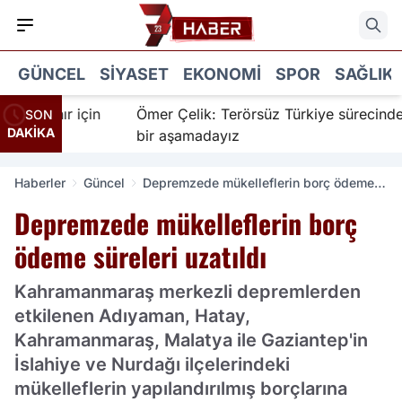
GÜNCEL
SIYASET
EKONOMI
SPOR
SAĞLIK
İnanır için
Ömer Çelik: Terörsüz Türkiye sürecinde yen
SON
DAKİKA
bir aşamadayız
Haberler
Güncel
Depremzede mükelleflerin borç ödeme
süreleri uzatıldı
Depremzede mükelleflerin borç
ödeme süreleri uzatıldı
Kahramanmaraş merkezli depremlerden
etkilenen Adıyaman, Hatay,
Kahramanmaraş, Malatya ile Gaziantep'in
İslahiye ve Nurdağı ilçelerindeki
mükelleflerin yapılandırılmış borçlarına