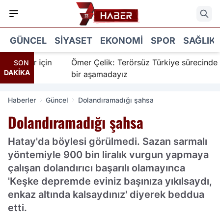
GÜNCEL
SIYASET
EKONOMI
SPOR
SAĞLIK
nanır için
Ömer Çelik: Terörsüz Türkiye sürecinde yen
SON
DAKİKA
bir aşamadayız
Haberler
Güncel
Dolandıramadığı şahsa
Dolandıramadığı şahsa
Hatay'da böylesi görülmedi. Sazan sarmalı
yöntemiyle 900 bin liralık vurgun yapmaya
çalışan dolandırıcı başarılı olamayınca
'Keşke depremde eviniz başınıza yıkılsaydı,
enkaz altında kalsaydınız' diyerek beddua
etti.