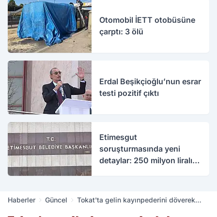
Otomobil İETT otobüsüne
çarptı: 3 ölü
Erdal Beşikçioğlu’nun esrar
testi pozitif çıktı
Etimesgut
soruşturmasında yeni
detaylar: 250 milyon liralık
rüşvet iddiası
Haberler
Güncel
Tokat'ta gelin kayınpederini döverek
öldürdü