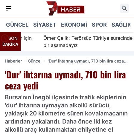
GÜNCEL
SIYASET
EKONOMI
SPOR
SAĞLIK
nanır için
Ömer Çelik: Terörsüz Türkiye sürecinde yen
SON
DAKİKA
bir aşamadayız
Haberler
Güncel
'Dur' ihtarına uymadı, 710 bin lira ceza
yedi
'Dur' ihtarına uymadı, 710 bin lira
ceza yedi
Bursa'nın İnegöl ilçesinde trafik ekiplerinin
'dur' ihtarına uymayan alkollü sürücü,
yaklaşık 20 kilometre süren kovalamacanın
ardından yakalandı. Daha önce iki kez
alkollü araç kullanmaktan ehliyetine el