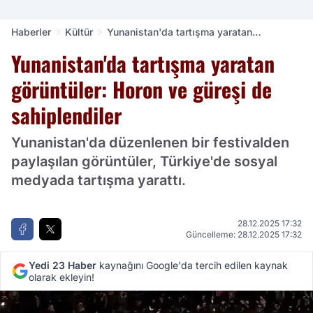
Haberler
Kültür
Yunanistan'da tartışma yaratan
görüntüler: Horon ve güreşi de
Yunanistan'da tartışma yaratan
sahiplendiler
görüntüler: Horon ve güreşi de
sahiplendiler
Yunanistan'da düzenlenen bir festivalden
paylaşılan görüntüler, Türkiye'de sosyal
medyada tartışma yarattı.
28.12.2025 17:32
Güncelleme: 28.12.2025 17:32
Yedi 23 Haber
kaynağını Google'da tercih edilen kaynak
olarak ekleyin!