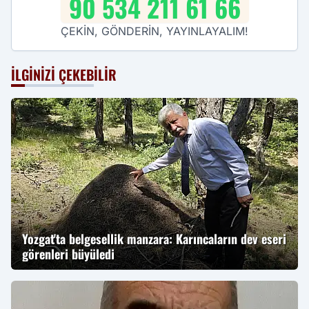
90 534 211 61 66
ÇEKİN, GÖNDERİN, YAYINLAYALIM!
İLGINIZI ÇEKEBILIR
Yozgat'ta belgesellik manzara: Karıncaların dev eseri
görenleri büyüledi