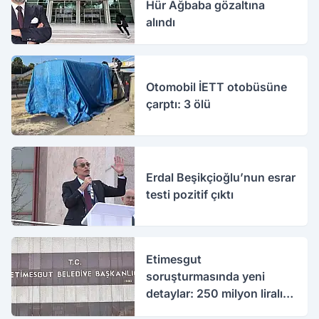
Hür Ağbaba gözaltına
alındı
Otomobil İETT otobüsüne
çarptı: 3 ölü
Erdal Beşikçioğlu’nun esrar
testi pozitif çıktı
Etimesgut
soruşturmasında yeni
detaylar: 250 milyon liralık
rüşvet iddiası