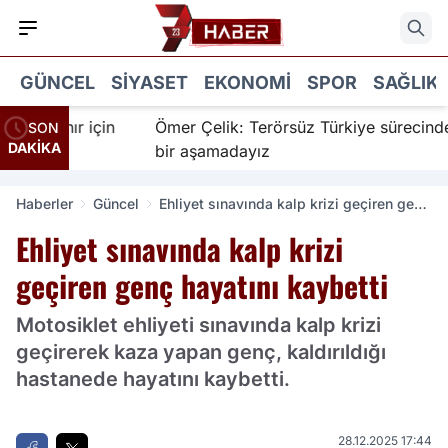
GÜNCEL
SIYASET
EKONOMI
SPOR
SAĞLIK
İnanır için
Ömer Çelik: Terörsüz Türkiye sürecinde yen
SON
DAKİKA
bir aşamadayız
Haberler
Güncel
Ehliyet sınavında kalp krizi geçiren genç
hayatını kaybetti
Ehliyet sınavında kalp krizi
geçiren genç hayatını kaybetti
Motosiklet ehliyeti sınavında kalp krizi
geçirerek kaza yapan genç, kaldırıldığı
hastanede hayatını kaybetti.
28.12.2025 17:44