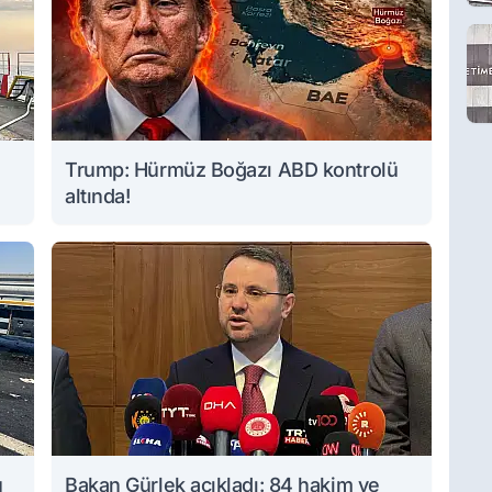
Trump: Hürmüz Boğazı ABD kontrolü
altında!
u
Bakan Gürlek açıkladı: 84 hakim ve