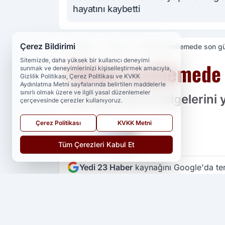
hayatını kaybetti
Çerez Bildirimi
Haberler
Güncel
Ehliyet yenilemede son gü
Sitemizde, daha yüksek bir kullanıcı deneyimi
Ehliyet yenilemede 
sunmak ve deneyimlerinizi kişiselleştirmek amacıyla,
Gizlilik Politikası, Çerez Politikası ve KVKK
Aydınlatma Metni sayfalarında belirtilen maddelerle
sınırlı olmak üzere ve ilgili yasal düzenlemeler
Eski tip sürücü belgelerini
çerçevesinde çerezler kullanıyoruz.
Çerez Politikası
KVKK Metni
PAYLAŞ
Tüm Çerezleri Kabul Et
Yedi 23 Haber
kaynağını Google'da ter