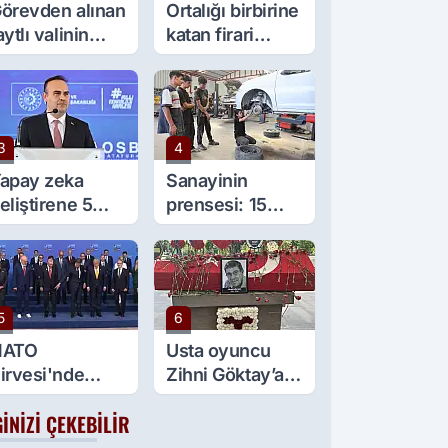
örevden alınan
Ortalığı birbirine
aytlı valinin
katan firari
şine sürpriz
maymun, kadını
örev
yaraladı
3
4
apay zeka
Sanayinin
eliştirene 5
prensesi: 15
ilyon lira kredi
yaşında 5 çırağı
esteği
var
5
6
NATO
Usta oyuncu
irvesi'nde
Zihni Göktay’a
ülümseten an:
veda
GINIZI ÇEKEBILIR
eyaz spor
yakkabılar