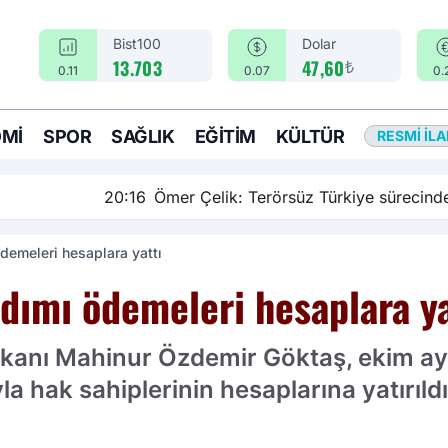
Bist100
Dolar
₺
13.703
47,60
0.11
0.07
0.
MI
SPOR
SAĞLIK
EĞITIM
KÜLTÜR
RESMI İL
rsüz Türkiye sürecinde yeni bir aşamadayız
demeleri hesaplara yattı
dımı ödemeleri hesaplara ya
akanı Mahinur Özdemir Göktaş, ekim ay
a hak sahiplerinin hesaplarına yatırıldı