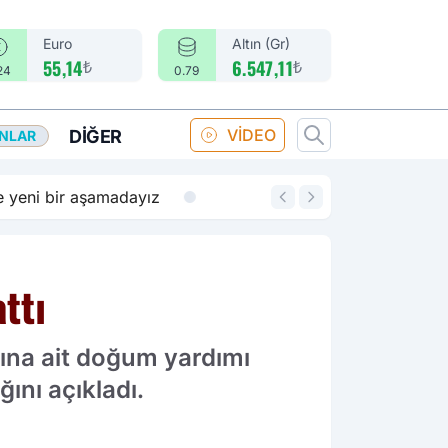
Euro
Altın (Gr)
₺
₺
55,14
6.547,11
24
0.79
VİDEO
DIĞER
ANLAR
14:18
Merkez Bankası fa
ttı
ına ait doğum yardımı
ğını açıkladı.