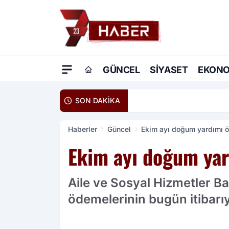
GÜNCEL
SIYASET
EKONO
20:16
Ömer Çelik: Terö
SON DAKİKA
Haberler
Güncel
Ekim ayı doğum yardımı ö
Ekim ayı doğum yar
Aile ve Sosyal Hizmetler B
ödemelerinin bugün itibarıyl