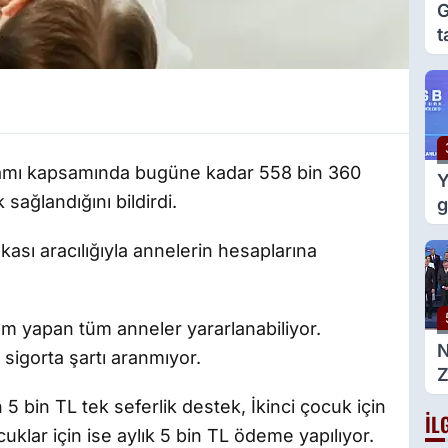
G
t
e
g
amı kapsamında bugüne kadar 558 bin 360
Y
sağlandığını bildirdi.
g
m
ası aracılığıyla annelerin hesaplarına
d
 yapan tüm anneler yararlanabiliyor.
 sigorta şartı aranmıyor.
Z
g
5 bin TL tek seferlik destek, İkinci çocuk için
İL
B
uklar için ise aylık 5 bin TL ödeme yapılıyor.
a