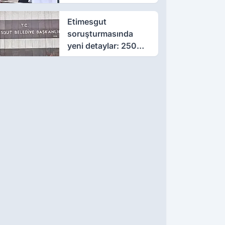
çıktı
Etimesgut
soruşturmasında
yeni detaylar: 250
milyon liralık rüşvet
iddiası