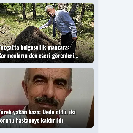
ündem oldu
Yozgat'ta belgesellik manzara:
Karıncaların dev eseri görenleri
büyüledi
Yürek yakan kaza: Dede öldü, iki
torunu hastaneye kaldırıldı