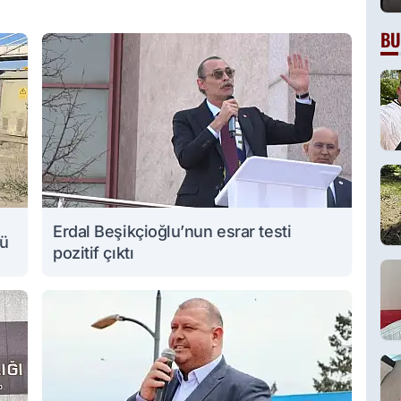
BU
Erdal Beşikçioğlu’nun esrar testi
lü
pozitif çıktı