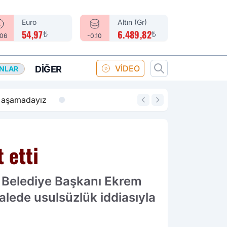
Euro
Altın (Gr)
₺
₺
54,97
6.489,82
.06
-0.10
VİDEO
DIĞER
ANLAR
14:18
Merkez Bankası fa
 etti
r Belediye Başkanı Ekrem
alede usulsüzlük iddiasıyla