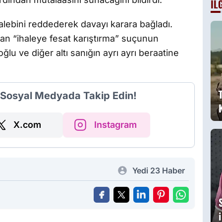
İL
B
a
lebini reddederek davayı karara bağladı.
g
n “ihaleye fesat karıştırma” suçunun
lu ve diğer altı sanığın ayrı ayrı beraatine
i Sosyal Medyada Takip Edin!
X.com
Instagram
Yedi 23 Haber