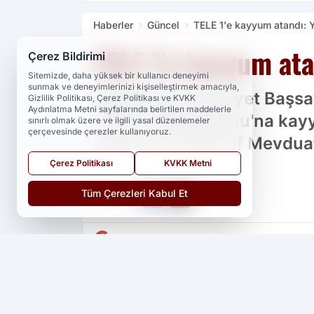
Haberler
Güncel
TELE 1'e kayyum atandı: 
TELE 1'e kayyum ata
Çerez Bildirimi
Sitemizde, daha yüksek bir kullanıcı deneyimi
sunmak ve deneyimlerinizi kişiselleştirmek amacıyla,
İstanbul Cumhuriyet Başsav
Gizlilik Politikası, Çerez Politikası ve KVKK
Aydınlatma Metni sayfalarında belirtilen maddelerle
TELE 1 Televizyonu'na kayy
sınırlı olmak üzere ve ilgili yasal düzenlemeler
çerçevesinde çerezler kullanıyoruz.
tasarrufu Tasarruf Mevduat
Çerez Politikası
KVKK Metni
Tüm Çerezleri Kabul Et
PAYLAŞ
Yedi 23 Haber
kaynağını Google'da ter