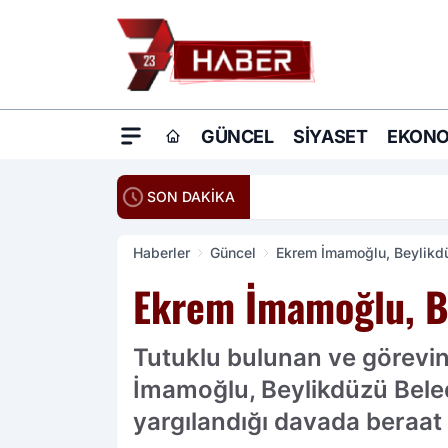
GÜNCEL
SIYASET
EKONO
20:16
Ömer Çelik: Terö
SON DAKİKA
Haberler
Güncel
Ekrem İmamoğlu, Beylikdü
Ekrem İmamoğlu, Be
Tutuklu bulunan ve görevin
İmamoğlu, Beylikdüzü Beled
yargılandığı davada beraat e