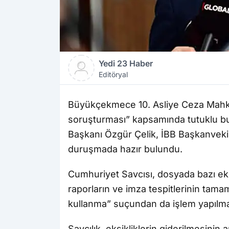
Yedi 23 Haber
Editöryal
Büyükçekmece 10. Asliye Ceza Mahk
soruşturması” kapsamında tutuklu bu
Başkanı Özgür Çelik, İBB Başkanvekil
duruşmada hazır bulundu.
Cumhuriyet Savcısı, dosyada bazı eks
raporların ve imza tespitlerinin tam
kullanma” suçundan da işlem yapılmas
Savcılık, eksikliklerin giderilmesinin 