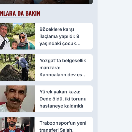
NLARA DA BAKIN
Böceklere karşı
ilaçlama yapıldı: 9
yaşındaki çocuk
öldü, annesi yoğun
bakımda
Yozgat'ta belgesellik
manzara:
Karıncaların dev eseri
görenleri büyüledi
Yürek yakan kaza:
Dede öldü, iki torunu
hastaneye kaldırıldı
Trabzonspor’un yeni
transferi Salah,