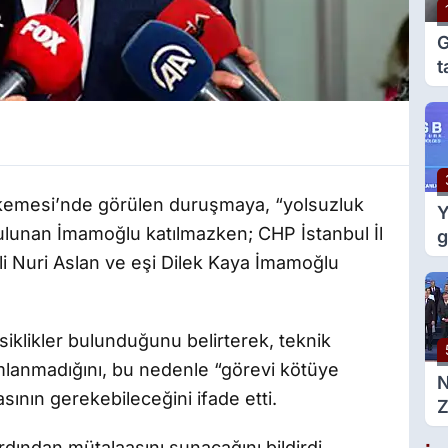
G
t
e
g
emesi’nde görülen duruşmaya, “yolsuzluk
Y
lunan İmamoğlu katılmazken; CHP İstanbul İl
g
m
i Nuri Aslan ve eşi Dilek Kaya İmamoğlu
d
iklikler bulunduğunu belirterek, teknik
amlanmadığını, bu nedenle “görevi kötüye
ının gerekebileceğini ifade etti.
Z
g
ardından mütalaasını sunacağını bildirdi.