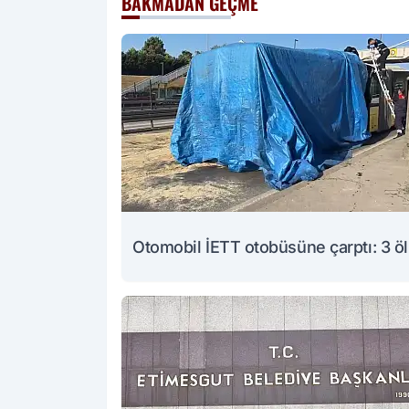
BAKMADAN GEÇME
Otomobil İETT otobüsüne çarptı: 3 ö