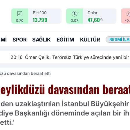
Bist100
Dolar
₺
13.799
47,60
0.70
0.07
-0
MI
SPOR
SAĞLIK
EĞITIM
KÜLTÜR
RESMI İL
rsüz Türkiye sürecinde yeni bir aşamadayız
zü davasından beraat etti
ylikdüzü davasından beraat
den uzaklaştırılan İstanbul Büyükşehi
iye Başkanlığı döneminde açılan bir ih
tti.'