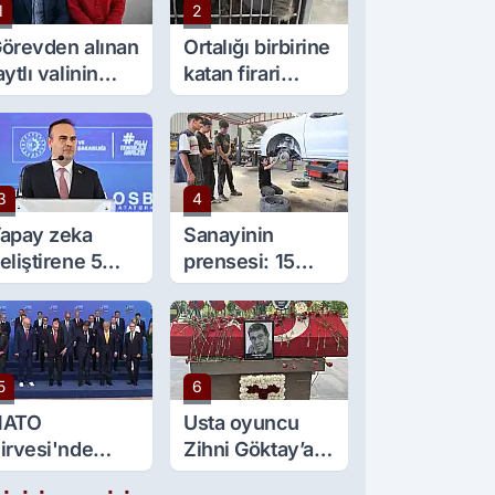
1
2
örevden alınan
Ortalığı birbirine
aytlı valinin
katan firari
şine sürpriz
maymun, kadını
örev
yaraladı
3
4
apay zeka
Sanayinin
eliştirene 5
prensesi: 15
ilyon lira kredi
yaşında 5 çırağı
esteği
var
5
6
NATO
Usta oyuncu
irvesi'nde
Zihni Göktay’a
ülümseten an:
veda