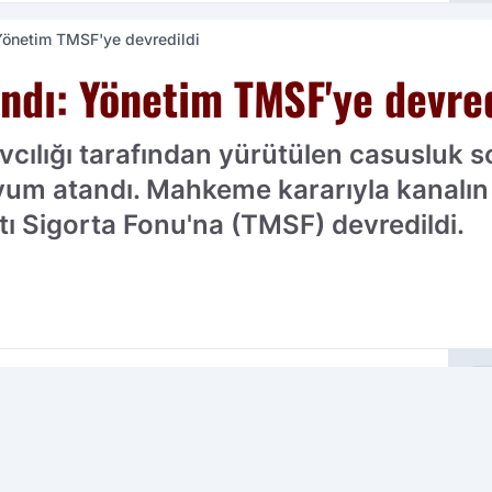
Yönetim TMSF'ye devredildi
ndı: Yönetim TMSF'ye devred
cılığı tarafından yürütülen casusluk 
um atandı. Mahkeme kararıyla kanalın y
ı Sigorta Fonu'na (TMSF) devredildi.
cih edilen kaynak olarak ekleyin!