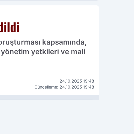
ildi
soruşturması kapsamında,
önetim yetkileri ve mali
24.10.2025 19:48
Güncelleme: 24.10.2025 19:48
WhatsApp
İhbar Hattı