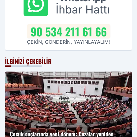
İhbar Hattı
90 534 211 61 66
ÇEKİN, GÖNDERİN, YAYINLAYALIM!
İLGINIZI ÇEKEBILIR
Çocuk suçlarında yeni dönem: Cezalar yeniden