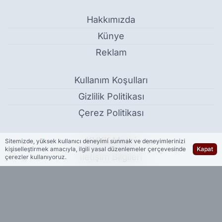
Hakkımızda
Künye
Reklam
Kullanım Koşulları
Gizlilik Politikası
Çerez Politikası
KVKK Metni
Sitemizde, yüksek kullanıcı deneyimi sunmak ve deneyimlerinizi
kişiselleştirmek amacıyla, ilgili yasal düzenlemeler çerçevesinde
Kapat
İletişim Bilgileri
çerezler kullanıyoruz.
Enflasyon rakamları açıklandı - Ekonomi
Haber Yazılımı:
Medya İnternet
-
Kulga Haber Yazılımı
v26.7.3