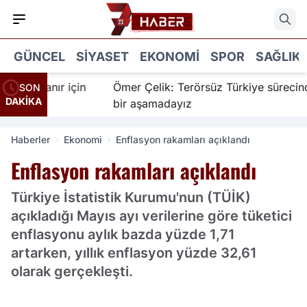
GÜNCEL
SIYASET
EKONOMI
SPOR
SAĞLIK
r İnanır için
Ömer Çelik: Terörsüz Türkiye sürecinde y
SON
DAKİKA
bir aşamadayız
Haberler
Ekonomi
Enflasyon rakamları açıklandı
Enflasyon rakamları açıklandı
Türkiye İstatistik Kurumu'nun (TÜİK)
açıkladığı Mayıs ayı verilerine göre tüketici
enflasyonu aylık bazda yüzde 1,71
artarken, yıllık enflasyon yüzde 32,61
olarak gerçekleşti.