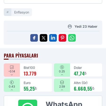
Enflasyon
Yedi 23 Haber
PARA PIYASALARI
Bist100
Dolar
-0.14
0.25
13.779
47,74
₺
Euro
Altın (Gr)
0.43
2.59
55,25
6.660,55
₺
₺
WhatsApp