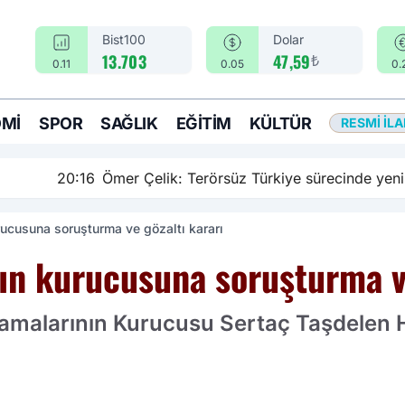
Bist100
Dolar
₺
13.703
47,59
0.11
0.05
0.
MI
SPOR
SAĞLIK
EĞITIM
KÜLTÜR
RESMI İL
rsüz Türkiye sürecinde yeni bir aşamadayız
rucusuna soruşturma ve gözaltı kararı
'ın kurucusuna soruşturma v
ulamalarının Kurucusu Sertaç Taşdelen 