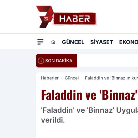
GÜNCEL
SIYASET
EKONO
20:16
Ömer Çelik: Terö
SON DAKİKA
Haberler
Güncel
Faladdin ve 'Binnaz'ın ku
Faladdin ve 'Binnaz
'Faladdin' ve 'Binnaz' Uyg
verildi.