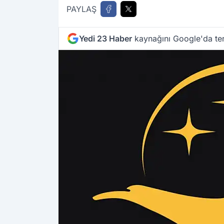
PAYLAŞ
Yedi 23 Haber
kaynağını Google'da ter