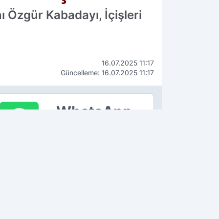
 Özgür Kabadayı, İçişleri
16.07.2025 11:17
Güncelleme: 16.07.2025 11:17
WhatsApp
İhbar Hattı
90 534 211 61 66
ÇEKİN, GÖNDERİN, YAYINLAYALIM!
K OKUNANLAR