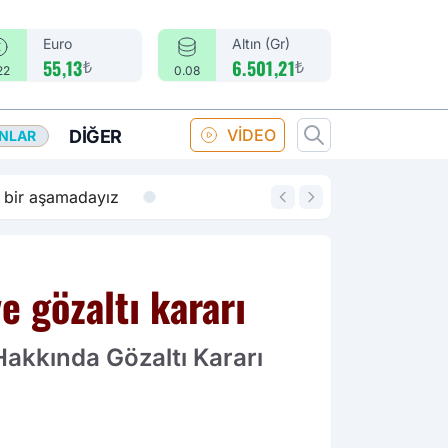
Euro
Altın (Gr)
₺
₺
55,13
6.501,21
22
0.08
VİDEO
DIĞER
ANLAR
14:18
Merkez Bankası fa
e gözaltı kararı
Hakkında Gözaltı Kararı