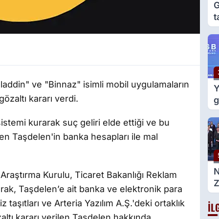
G
t
e
g
laddin" ve "Binnaz" isimli mobil uygulamaların
Y
zaltı kararı verdi.
g
m
stemi kurarak suç geliri elde ettiği ve bu
d
dilen Taşdelen'in banka hesapları ile mal
Araştırma Kurulu, Ticaret Bakanlığı Reklam
Z
larak, Taşdelen’e ait banka ve elektronik para
g
iz taşıtları ve Arteria Yazılım A.Ş.'deki ortaklık
İL
B
özaltı kararı verilen Taşdelen hakkında
a