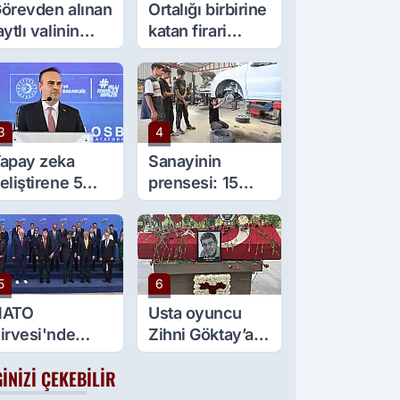
örevden alınan
Ortalığı birbirine
aytlı valinin
katan firari
şine sürpriz
maymun, kadını
örev
yaraladı
3
4
apay zeka
Sanayinin
eliştirene 5
prensesi: 15
ilyon lira kredi
yaşında 5 çırağı
esteği
var
5
6
NATO
Usta oyuncu
irvesi'nde
Zihni Göktay’a
ülümseten an:
veda
GINIZI ÇEKEBILIR
eyaz spor
yakkabılar