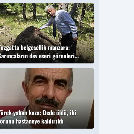
ündem oldu
Yozgat'ta belgesellik manzara:
Karıncaların dev eseri görenleri
büyüledi
Yürek yakan kaza: Dede öldü, iki
torunu hastaneye kaldırıldı