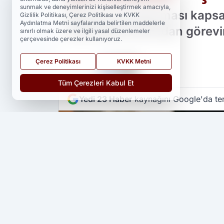
sunmak ve deneyimlerinizi kişiselleştirmek amacıyla,
Rüşvet soruşturması kapsam
Gizlilik Politikası, Çerez Politikası ve KVKK
Aydınlatma Metni sayfalarında belirtilen maddelerle
Bakanlığı tarafından görevi
sınırlı olmak üzere ve ilgili yasal düzenlemeler
çerçevesinde çerezler kullanıyoruz.
Çerez Politikası
KVKK Metni
PAYLAŞ
Tüm Çerezleri Kabul Et
Yedi 23 Haber
kaynağını Google'da ter