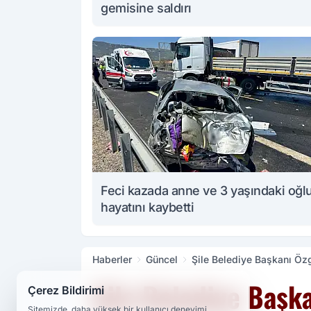
gemisine saldırı
Feci kazada anne ve 3 yaşındaki oğl
hayatını kaybetti
Haberler
Güncel
Şile Belediye Başkanı Öz
Şile Belediye Başka
Çerez Bildirimi
Sitemizde, daha yüksek bir kullanıcı deneyimi