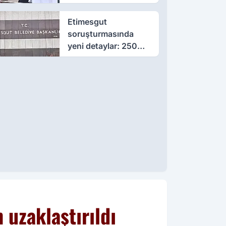
çıktı
Etimesgut
soruşturmasında
yeni detaylar: 250
milyon liralık rüşvet
iddiası
uzaklaştırıldı