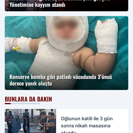
Yönetimine kayyım atandı
Konserve bomba gibi patladı vücudunda 3’üncü
derece yanık oluştu
BUNLARA DA BAKIN
Oğlunun katili ile 3 gün
sonra nikah masasına
oturdu