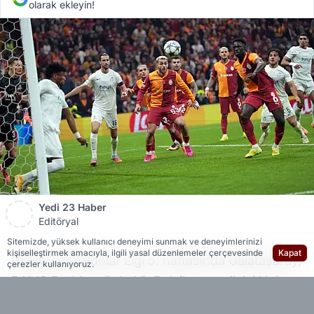
olarak ekleyin!
Yedi 23 Haber
Editöryal
Sitemizde, yüksek kullanıcı deneyimi sunmak ve deneyimlerinizi
kişiselleştirmek amacıyla, ilgili yasal düzenlemeler çerçevesinde
Kapat
UEFA Şampiyonlar Ligi 5. haftasında Galatasaray,
çerezler kullanıyoruz.
RAMS Park’ta ağırladığı Belçika temsilcisi Union
Saint-Gilloise'ya 1-0 mağlup oldu. Sarı-