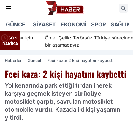
GÜNCEL
SIYASET
EKONOMI
SPOR
SAĞLIK
nanır için
Ömer Çelik: Terörsüz Türkiye sürecinde yen
SON
DAKİKA
bir aşamadayız
Haberler
Güncel
Feci kaza: 2 kişi hayatını kaybetti
Feci kaza: 2 kişi hayatını kaybetti
Yol kenarında park ettiği tırdan inerek
karşıya geçmek isteyen sürücüye
motosiklet çarptı, savrulan motosiklet
otomobile vurdu. Kazada iki kişi yaşamını
yitirdi.