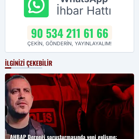
İhbar Hattı
90 534 211 61 66
ÇEKİN, GÖNDERİN, YAYINLAYALIM!
İLGINIZI ÇEKEBILIR
AHBAP Derneği soruşturmasında yeni gelişme: