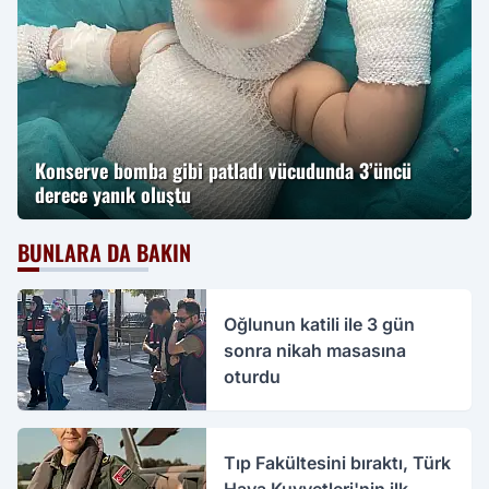
Konserve bomba gibi patladı vücudunda 3’üncü
derece yanık oluştu
BUNLARA DA BAKIN
Oğlunun katili ile 3 gün
sonra nikah masasına
oturdu
Tıp Fakültesini bıraktı, Türk
Hava Kuvvetleri'nin ilk