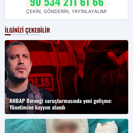
90 534 211 61 66
ÇEKİN, GÖNDERİN, YAYINLAYALIM!
İLGINIZI ÇEKEBILIR
AHBAP Derneği soruşturmasında yeni gelişme:
Yönetimine kayyım atandı