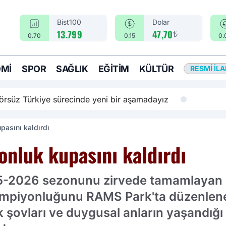
Bist100
Dolar
₺
13.799
47,70
0.70
0.15
0.
MI
SPOR
SAĞLIK
EĞITIM
KÜLTÜR
RESMI İL
rsüz Türkiye sürecinde yeni bir aşamadayız
pasını kaldırdı
onluk kupasını kaldırdı
5-2026 sezonunu zirvede tamamlayan G
ampiyonluğunu RAMS Park'ta düzenlene
şık şovları ve duygusal anların yaşandığı