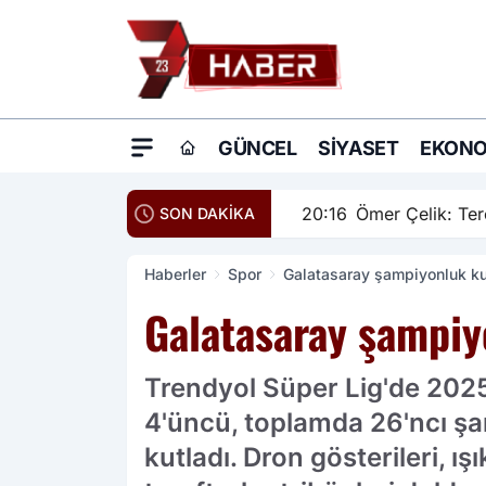
GÜNCEL
SIYASET
EKONO
20:16
Ömer Çelik: Terö
SON DAKİKA
Haberler
Spor
Galatasaray şampiyonluk ku
Galatasaray şampiy
Trendyol Süper Lig'de 202
4'üncü, toplamda 26'ncı ş
kutladı. Dron gösterileri, ı