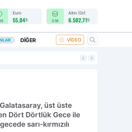
Euro
Altın (Gr)
₺
₺
55,04
6.502,71
05
0.16
VİDEO
DIĞER
ANLAR
14:18
Merkez Bankası fa
alatasaray, üst üste
n Dört Dörtlük Gece ile
 gecede sarı-kırmızılı