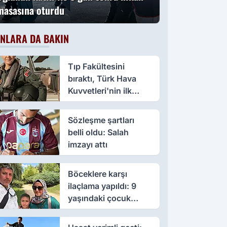
masasına oturdu
NLARA DA BAKIN
Tıp Fakültesini
bıraktı, Türk Hava
Kuvvetleri'nin ilk
kadın paşası oldu
Sözleşme şartları
belli oldu: Salah
imzayı attı
Böceklere karşı
ilaçlama yapıldı: 9
yaşındaki çocuk
öldü, annesi yoğun
bakımda