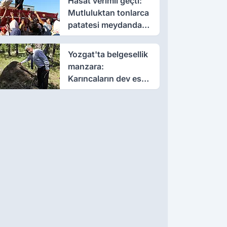
Hasat verimli geçti:
Mutluluktan tonlarca
patatesi meydanda
dağıttı
Yozgat'ta belgesellik
manzara:
Karıncaların dev eseri
görenleri büyüledi