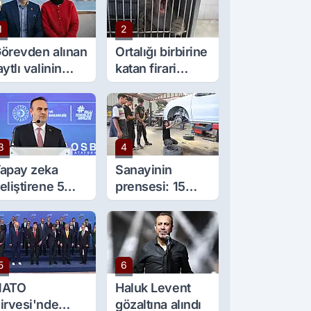
1
2
örevden alınan
Ortalığı birbirine
aytlı valinin
katan firari
şine sürpriz
maymun, kadını
örev
yaraladı
3
4
apay zeka
Sanayinin
eliştirene 5
prensesi: 15
ilyon lira kredi
yaşında 5 çırağı
esteği
var
5
6
NATO
Haluk Levent
irvesi'nde
gözaltına alındı