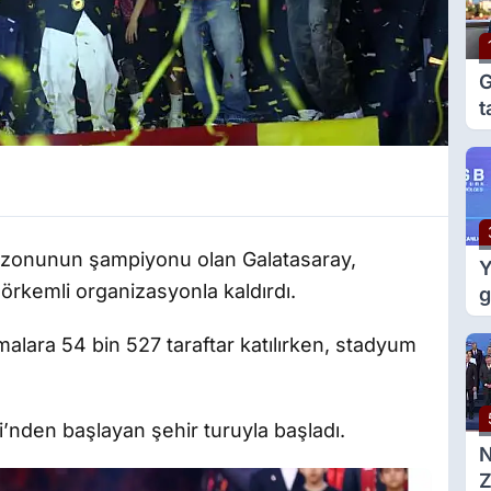
G
t
e
g
ezonunun şampiyonu olan Galatasaray,
Y
rkemli organizasyonla kaldırdı.
g
m
malara 54 bin 527 taraftar katılırken, stadyum
d
i’nden başlayan şehir turuyla başladı.
Z