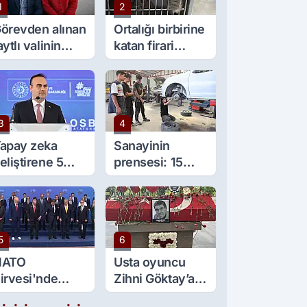
1
2
örevden alınan
Ortalığı birbirine
aytlı valinin
katan firari
şine sürpriz
maymun, kadını
örev
yaraladı
3
4
apay zeka
Sanayinin
eliştirene 5
prensesi: 15
ilyon lira kredi
yaşında 5 çırağı
esteği
var
5
6
NATO
Usta oyuncu
irvesi'nde
Zihni Göktay’a
ülümseten an:
veda