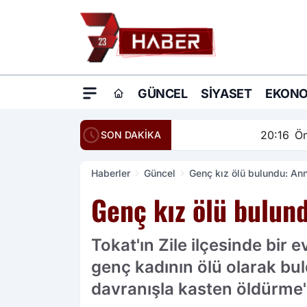
GÜNCEL
SIYASET
EKONO
20:16
Ömer Çelik: Terö
SON DAKİKA
Haberler
Güncel
Genç kız ölü bulundu: Ann
Genç kız ölü bulund
Tokat'ın Zile ilçesinde bir 
genç kadının ölü olarak bul
davranışla kasten öldürme'