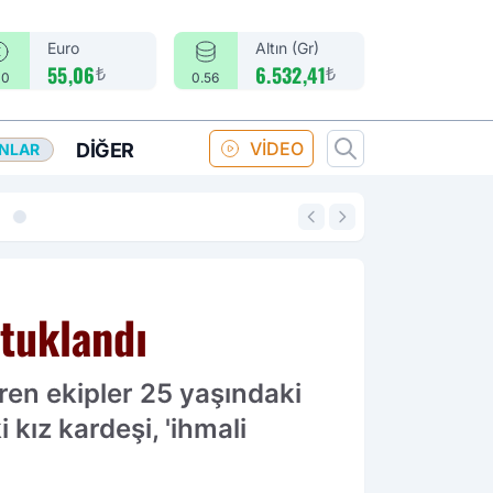
Euro
Altın (Gr)
₺
₺
55,06
6.532,41
10
0.56
VİDEO
DIĞER
ANLAR
14:18
Merkez Bankası fa
utuklandı
iren ekipler 25 yaşındaki
kız kardeşi, 'ihmali