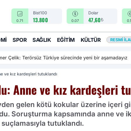
Bist100
Dolar
₺
13.800
47,60
0.71
0.07
0.
MI
SPOR
SAĞLIK
EĞITIM
KÜLTÜR
RESMI İL
rsüz Türkiye sürecinde yeni bir aşamadayız
e ve kız kardeşleri tutuklandı
u: Anne ve kız kardeşleri t
evden gelen kötü kokular üzerine içeri g
du. Soruşturma kapsamında anne ve iki 
 suçlamasıyla tutuklandı.