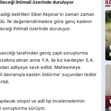
İL
B
leceği ihtimali üzerinde duruluyor
a
g
şadığı belirtilen Sibel Akpınar'ın zaman zaman
üldü. İlk değerlendirmelere göre genç kadının
eceği ihtimali üzerinde duruluyor.
avcılığı tarafından geniş çaplı soruşturma
altına alınan anne Y.A. ile kız kardeşler S.A.
dından adliyeye sevk edildi. Mahkemeye
mali davranışla kasten öldürme' suçundan tedbir
ildi.
pılacak otopsi ve adli tıp incelemelerinin
ili soruşturma sürüyor.