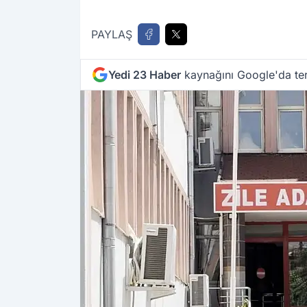
PAYLAŞ
Yedi 23 Haber
kaynağını Google'da ter