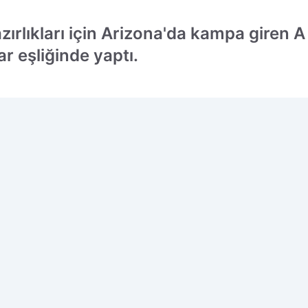
rlıkları için Arizona'da kampa giren A M
ar eşliğinde yaptı.
cih edilen kaynak olarak ekleyin!