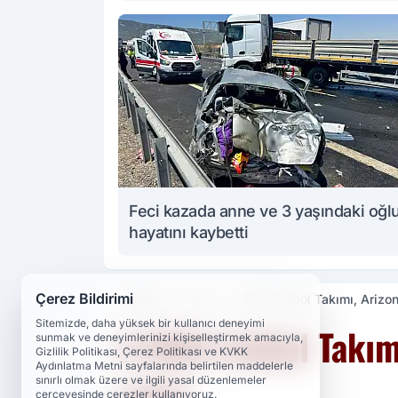
Feci kazada anne ve 3 yaşındaki oğl
hayatını kaybetti
Çerez Bildirimi
Haberler
Spor
A Milli Futbol Takımı, Arizon
Sitemizde, daha yüksek bir kullanıcı deneyimi
A Milli Futbol Takım
sunmak ve deneyimlerinizi kişiselleştirmek amacıyla,
Gizlilik Politikası, Çerez Politikası ve KVKK
Aydınlatma Metni sayfalarında belirtilen maddelerle
yaptı
sınırlı olmak üzere ve ilgili yasal düzenlemeler
çerçevesinde çerezler kullanıyoruz.