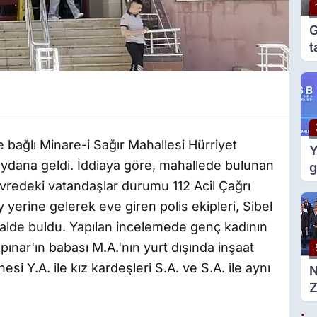
G
t
e
g
ne bağlı Minare-i Sağır Mahallesi Hürriyet
Y
dana geldi. İddiaya göre, mahallede bulunan
g
m
vredeki vatandaşlar durumu 112 Acil Çağrı
d
y yerine gelerek eve giren polis ekipleri, Sibel
halde buldu. Yapılan incelemede genç kadının
kpınar'ın babası M.A.'nın yurt dışında inşaat
nesi Y.A. ile kız kardeşleri S.A. ve S.A. ile aynı
Z
g