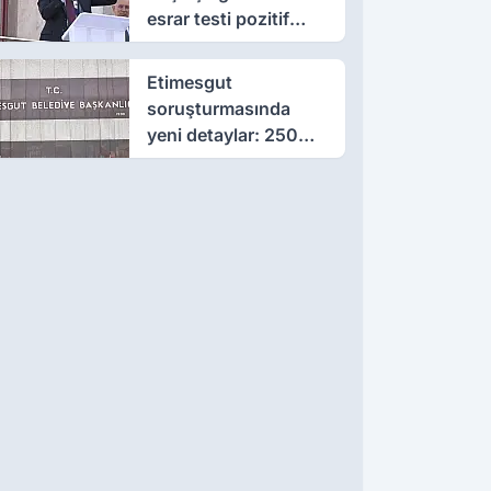
esrar testi pozitif
çıktı
Etimesgut
soruşturmasında
yeni detaylar: 250
milyon liralık rüşvet
iddiası