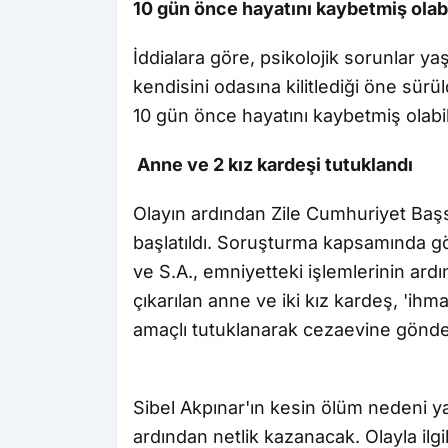
10 gün önce hayatını kaybetmiş olabi
İddialara göre, psikolojik sorunlar ya
kendisini odasına kilitlediği öne sür
10 gün önce hayatını kaybetmiş olabil
Anne ve 2 kız kardeşi tutuklandı
Olayın ardından Zile Cumhuriyet Başs
başlatıldı. Soruşturma kapsamında göz
ve S.A., emniyetteki işlemlerinin ar
çıkarılan anne ve iki kız kardeş, 'ih
amaçlı tutuklanarak cezaevine gönder
Sibel Akpınar'ın kesin ölüm nedeni ya
ardından netlik kazanacak. Olayla ilg