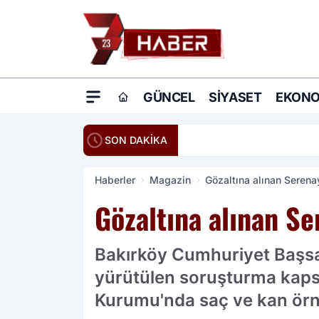
GÜNCEL
SIYASET
EKONO
20:16
Ömer Çelik: Terö
SON DAKİKA
Haberler
Magazin
Gözaltına alınan Serena
Gözaltına alınan Se
Bakırköy Cumhuriyet Başsavc
yürütülen soruşturma kaps
Kurumu'nda saç ve kan örne