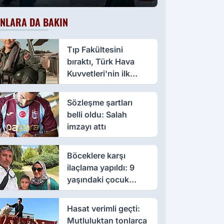
NLARA DA BAKIN
Tıp Fakültesini
bıraktı, Türk Hava
Kuvvetleri'nin ilk
kadın paşası oldu
Sözleşme şartları
belli oldu: Salah
imzayı attı
Böceklere karşı
ilaçlama yapıldı: 9
yaşındaki çocuk
öldü, annesi yoğun
bakımda
Hasat verimli geçti:
Mutluluktan tonlarca