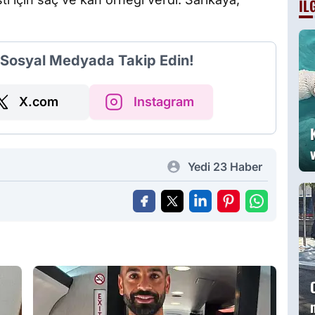
İL
B
a
g
i Sosyal Medyada Takip Edin!
X.com
Instagram
Yedi 23 Haber