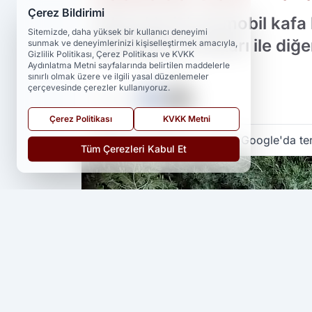
Çerez Bildirimi
Adana'da iki otomobil kafa
Sitemizde, daha yüksek bir kullanıcı deneyimi
yaşındaki çocukları ile diğe
sunmak ve deneyimlerinizi kişiselleştirmek amacıyla,
Gizlilik Politikası, Çerez Politikası ve KVKK
Aydınlatma Metni sayfalarında belirtilen maddelerle
sınırlı olmak üzere ve ilgili yasal düzenlemeler
çerçevesinde çerezler kullanıyoruz.
PAYLAŞ
Çerez Politikası
KVKK Metni
Yedi 23 Haber
kaynağını Google'da ter
Tüm Çerezleri Kabul Et