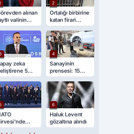
1
2
örevden alınan
Ortalığı birbirine
aytlı valinin
katan firari
şine sürpriz
maymun, kadını
örev
yaraladı
3
4
apay zeka
Sanayinin
eliştirene 5
prensesi: 15
ilyon lira kredi
yaşında 5 çırağı
esteği
var
5
6
NATO
Haluk Levent
irvesi'nde
gözaltına alındı
ülümseten an: