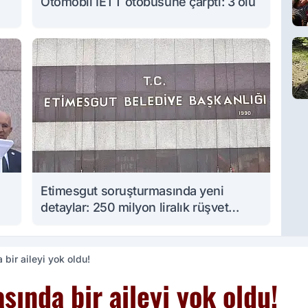
Otomobil İETT otobüsüne çarptı: 3 ölü
Etimesgut soruşturmasında yeni
detaylar: 250 milyon liralık rüşvet
iddiası
bir aileyi yok oldu!
sında bir aileyi yok oldu!