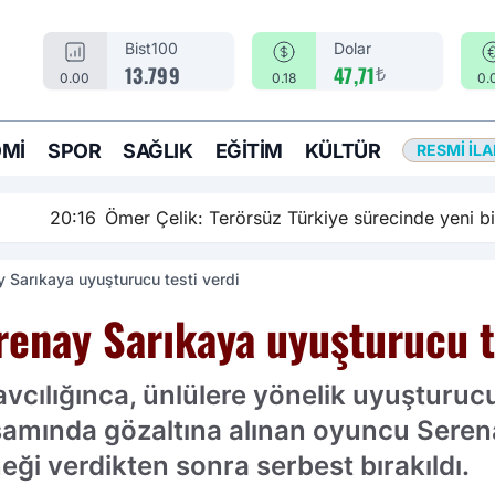
Bist100
Dolar
₺
13.799
47,71
0.00
0.18
0.
MI
SPOR
SAĞLIK
EĞITIM
KÜLTÜR
RESMI İL
rsüz Türkiye sürecinde yeni bir aşamadayız
y Sarıkaya uyuşturucu testi verdi
renay Sarıkaya uyuşturucu t
ılığınca, ünlülere yönelik uyuşturucu 
amında gözaltına alınan oyuncu Serena
ği verdikten sonra serbest bırakıldı.