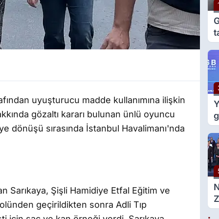
G
t
e
g
afından uyuşturucu madde kullanımına ilişkin
Y
kkında gözaltı kararı bulunan ünlü oyuncu
g
m
ye dönüşü sırasında İstanbul Havalimanı'nda
d
 Sarıkaya, Şişli Hamidiye Etfal Eğitim ve
Z
olünden geçirildikten sonra Adli Tıp
g
i için saç ve kan örneği verdi. Sarıkaya,