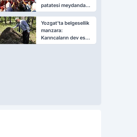
patatesi meydanda
dağıttı
Yozgat'ta belgesellik
manzara:
Karıncaların dev eseri
görenleri büyüledi