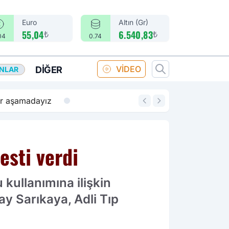
Euro
Altın (Gr)
₺
₺
55,04
6.540,83
04
0.74
VİDEO
DIĞER
ANLAR
14:18
Merkez Bankası fa
esti verdi
kullanımına ilişkin
y Sarıkaya, Adli Tıp