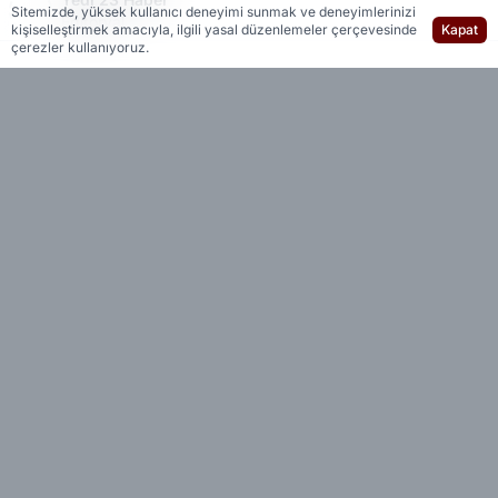
Sitemizde, yüksek kullanıcı deneyimi sunmak ve deneyimlerinizi
Editöryal
kişiselleştirmek amacıyla, ilgili yasal düzenlemeler çerçevesinde
Kapat
çerezler kullanıyoruz.
Afet ve Acil Durum Yönetimi Başkanlığı (AFAD)
verilerine göre, 4,2 büyüklüğündeki deprem
saat 12.20’de meydana geldi.
Yerin yaklaşık 7 kilometre derinliğinde
gerçekleşen sarsıntı, çevre ilçelerde de
hissedildi.
İlk belirlemelere göre deprem sonrası herhangi
bir olumsuzluk bildirilmedi.
Yedi 23 Haber - Bizi Sosyal Medyada
Takip Edin!