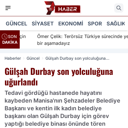
GÜNCEL
SIYASET
EKONOMI
SPOR
SAĞLIK
anır için
Ömer Çelik: Terörsüz Türkiye sürecinde yeni
SON
DAKİKA
bir aşamadayız
Haberler
Güncel
Gülşah Durbay son yolculuğuna
uğurlandı
Gülşah Durbay son yolculuğuna
uğurlandı
Tedavi gördüğü hastanede hayatını
kaybeden Manisa'nın Şehzadeler Belediye
Başkanı ve kentin ilk kadın belediye
başkanı olan Gülşah Durbay için görev
yaptığı belediye binası önünde tören