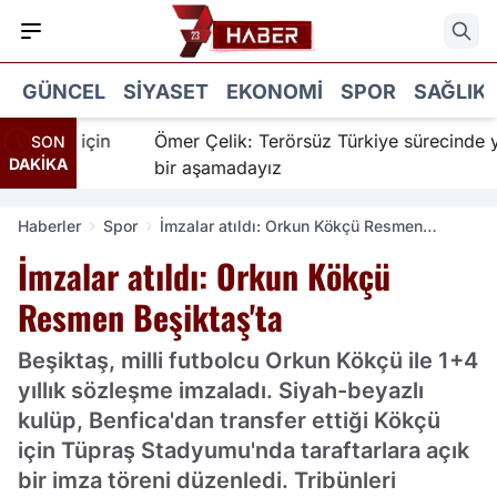
GÜNCEL
SIYASET
EKONOMI
SPOR
SAĞLIK
anır için
Ömer Çelik: Terörsüz Türkiye sürecinde yeni
SON
DAKİKA
bir aşamadayız
Haberler
Spor
İmzalar atıldı: Orkun Kökçü Resmen
Beşiktaş'ta
İmzalar atıldı: Orkun Kökçü
Resmen Beşiktaş'ta
Beşiktaş, milli futbolcu Orkun Kökçü ile 1+4
yıllık sözleşme imzaladı. Siyah-beyazlı
kulüp, Benfica'dan transfer ettiği Kökçü
için Tüpraş Stadyumu'nda taraftarlara açık
bir imza töreni düzenledi. Tribünleri