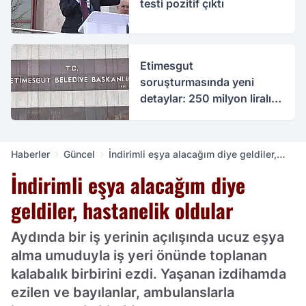
testi pozitif çıktı
Etimesgut
soruşturmasında yeni
detaylar: 250 milyon liralık
rüşvet iddiası
Haberler
Güncel
İndirimli eşya alacağım diye geldiler,
hastanelik oldular
İndirimli eşya alacağım diye
geldiler, hastanelik oldular
Aydında bir iş yerinin açılışında ucuz eşya
alma umuduyla iş yeri önünde toplanan
kalabalık birbirini ezdi. Yaşanan izdihamda
ezilen ve bayılanlar, ambulanslarla