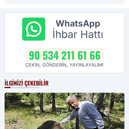
WhatsApp
İhbar Hattı
90 534 211 61 66
ÇEKİN, GÖNDERİN, YAYINLAYALIM!
İLGINIZI ÇEKEBILIR