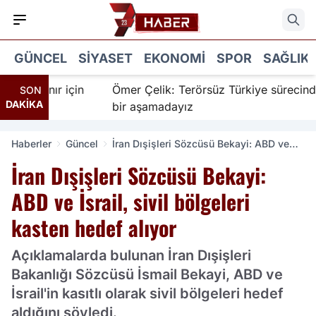
GÜNCEL
SIYASET
EKONOMI
SPOR
SAĞLIK
İnanır için
Ömer Çelik: Terörsüz Türkiye sürecinde ye
SON
DAKİKA
bir aşamadayız
Haberler
Güncel
İran Dışişleri Sözcüsü Bekayi: ABD ve
İsrail, sivil bölgeleri kasten hedef alıyor
İran Dışişleri Sözcüsü Bekayi:
ABD ve İsrail, sivil bölgeleri
kasten hedef alıyor
Açıklamalarda bulunan İran Dışişleri
Bakanlığı Sözcüsü İsmail Bekayi, ABD ve
İsrail'in kasıtlı olarak sivil bölgeleri hedef
aldığını söyledi.