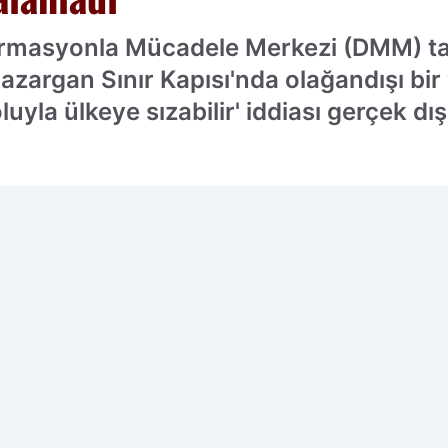
formasyonla Mücadele Merkezi (DMM) ta
Bazargan Sınır Kapısı'nda olağandışı b
yla ülkeye sızabilir' iddiası gerçek dışı
cih edilen kaynak olarak ekleyin!