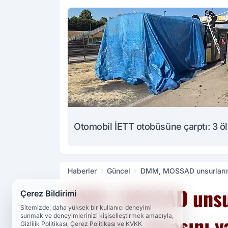
Otomobil İETT otobüsüne çarptı: 3 ö
Haberler
Güncel
DMM, MOSSAD unsurlarının 
DMM, MOSSAD unsurl
Çerez Bildirimi
Sitemizde, daha yüksek bir kullanıcı deneyimi
sızabilir iddiasını y
sunmak ve deneyimlerinizi kişiselleştirmek amacıyla,
Gizlilik Politikası, Çerez Politikası ve KVKK