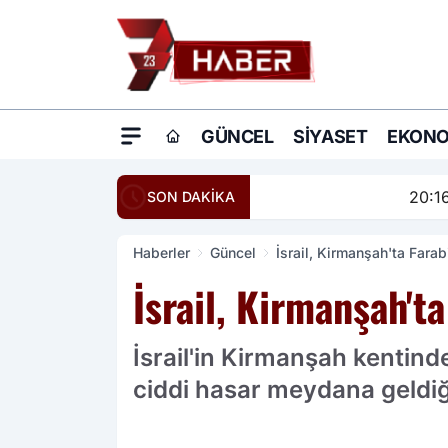
GÜNCEL
SIYASET
EKONO
20:16
Ömer Çelik: Terö
SON DAKİKA
Haberler
Güncel
İsrail, Kirmanşah'ta Fara
İsrail, Kirmanşah't
İsrail'in Kirmanşah kentind
ciddi hasar meydana geldiği