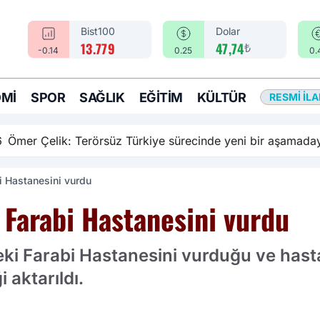
Bist100
Dolar
₺
13.779
47,74
-0.14
0.25
0.
MI
SPOR
SAĞLIK
EĞITIM
KÜLTÜR
RESMI İL
rsüz Türkiye sürecinde yeni bir aşamadayız
bi Hastanesini vurdu
a Farabi Hastanesini vurdu
eki Farabi Hastanesini vurduğu ve hast
 aktarıldı.