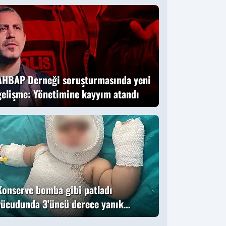
mer Faruk
başladı
ydıner o anları
nlattı
AHBAP Derneği soruşturmasında yeni
gelişme: Yönetimine kayyım atandı
Konserve bomba gibi patladı
vücudunda 3’üncü derece yanık
oluştu