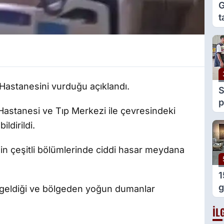
G
t
e
g
i Hastanesini vurduğu açıklandı.
S
p
 Hastanesi ve Tıp Merkezi ile çevresindeki
y
ildirildi.
v
nin çeşitli bölümlerinde ciddi hasar meydana
1
g
geldiği ve bölgeden yoğun dumanlar
g
İL
o
B