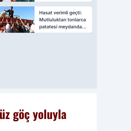
öldü, annesi yoğun
bakımda
Hasat verimli geçti:
Mutluluktan tonlarca
patatesi meydanda
dağıttı
üz göç yoluyla