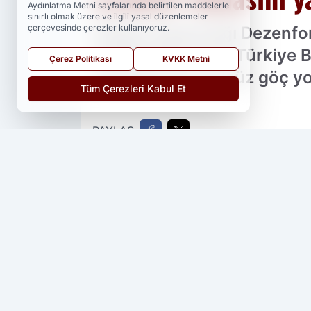
Aydınlatma Metni sayfalarında belirtilen maddelerle
sınırlı olmak üzere ve ilgili yasal düzenlemeler
çerçevesinde çerezler kullanıyoruz.
İletişim Başkanlığı Dezen
açıklamada, 'İran-Türkiye 
Çerez Politikası
KVKK Metni
unsurları kontrolsüz göç yolu
Tüm Çerezleri Kabul Et
PAYLAŞ
Yedi 23 Haber
kaynağını Google'da ter