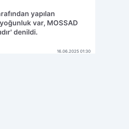
rafından yapılan
ir yoğunluk var, MOSSAD
dır' denildi.
16.06.2025 01:30
Güncelleme: 16.06.2025 01:30
WhatsApp
İhbar Hattı
90 534 211 61 66
ÇEKİN, GÖNDERİN, YAYINLAYALIM!