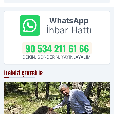
WhatsApp
İhbar Hattı
90 534 211 61 66
ÇEKİN, GÖNDERİN, YAYINLAYALIM!
İLGINIZI ÇEKEBILIR