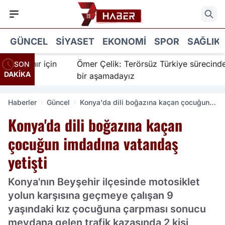
GÜNCEL
SIYASET
EKONOMI
SPOR
SAĞLIK
nanır için
Ömer Çelik: Terörsüz Türkiye sürecinde yen
SON
DAKİKA
bir aşamadayız
Haberler
Güncel
Konya'da dili boğazına kaçan çocuğun
imdadına vatandaş yetişti
Konya'da dili boğazına kaçan
çocuğun imdadına vatandaş
yetişti
Konya'nın Beyşehir ilçesinde motosiklet
yolun karşısına geçmeye çalışan 9
yaşındaki kız çocuğuna çarpması sonucu
meydana gelen trafik kazasında 2 kişi