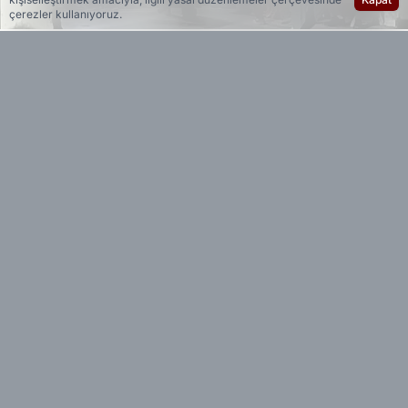
çerezler kullanıyoruz.
Yedi 23 Haber
Editöryal
Batman’da meydana gelen olayda, 19 yaşındaki
Muhammed Karabaş seyir halindeki
otomobilden düşerek hayatını kaybetti. Olayın
ardından araç sürücüsü C.E. gözaltına alındı.
Edinilen bilgilere göre, Karabaş arkadaşı C.E. ile
birlikte akşam saatlerinde Millet Parkı’na gitti. Bir
süre burada vakit geçiren ikili, daha sonra
C.E.’nin kullandığı araçla evlerine dönmek üzere
yola çıktı.
İddiaya göre seyir halindeyken aracın camından